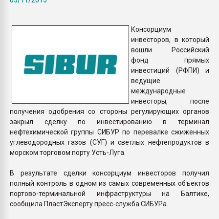
покупка, обмен
Консорциум
ПЕРЕЙТИ НА 
инвесторов, в который
вошли Российский
фонд прямых
инвестиций (РФПИ) и
ведущие
международные
инвесторы, после
получения одобрения со стороны регулирующих органов
закрыл сделку по инвестированию в терминал
нефтехимической группы СИБУР по перевалке сжиженных
углеводородных газов (СУГ) и светлых нефтепродуктов в
морском торговом порту Усть-Луга.
В результате сделки консорциум инвесторов получил
полный контроль в одном из самых современных объектов
портово-терминальной инфраструктуры на Балтике,
сообщила ПластЭксперту пресс-служба СИБУРа.