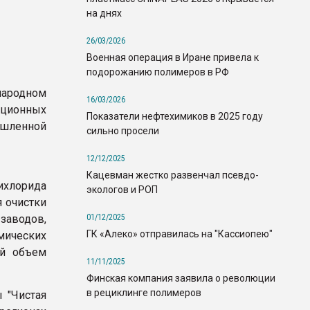
на днях
26/03/2026
Военная операция в Иране привела к
подорожанию полимеров в РФ
народном
16/03/2026
ционных
Показатели нефтехимиков в 2025 году
ышленной
сильно просели
12/12/2025
Кацевман жестко развенчал псевдо-
сихлорида
экологов и РОП
 очистки
01/12/2025
аводов,
ГК «Алеко» отправилась на "Кассиопею"
мических
ий объем
11/11/2025
Финская компания заявила о революции
в рециклинге полимеров
 "Чистая