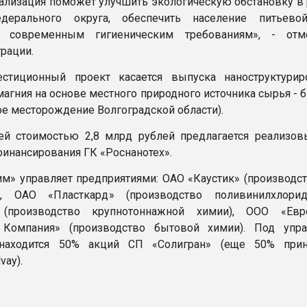
реализация поможет улучшить экологическую обстановку в
ерального округа, обеспечить население питьевой
 современным гигиеническим требованиям», - отм
рации.
естиционный проект касается выпуска наноструктурир
магния на основе местного природного источника сырья -
ое месторождение Волгоградской области).
й стоимостью 2,8 млрд рублей предлагается реализов
финансирования ГК «Роснанотех».
м» управляет предприятиями: ОАО «Каустик» (производст
), ОАО «Пласткард» (производство поливинилхлори
 (производство крупнотоннажной химии), ООО «Евр
 Компания» (производство бытовой химии). Под упр
находится 50% акций СП «Солигран» (еще 50% прин
vay).