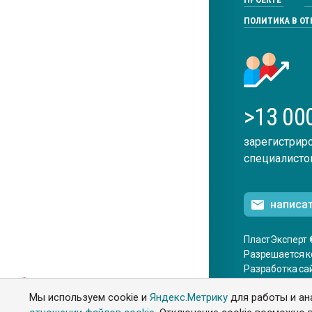
ПОЛИТИКА В О
>13 00
зарегистрир
специалисто
написа
ПластЭксперт 
Разрешается к
Разработка са
ENG
Мы используем cookie и
Яндекс.Метрику
для работы и ан