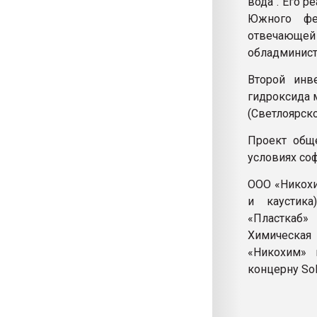
вода". Его 
Южного фед
отвечающей
обладминист
Второй инв
гидроксида 
(Светлоярск
Проект обще
условиях со
ООО «Никохи
и каустика
«Пласткаб»
Химическая
«Никохим» 
концерну Sol