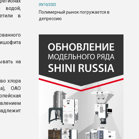
 регионах
09/10/2025
 водой,
Полимерный рынок погружается в
етили в
депрессию
ованного
 бишофита
ывать на
во хлора
да), ОАО
опейская
авлением
адлежит