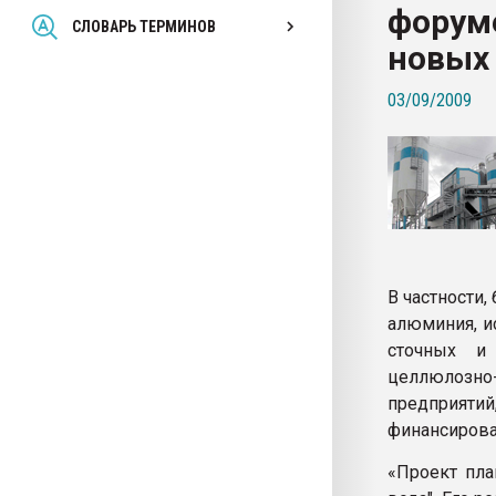
форуме
Всё, что касается выду
СЛОВАРЬ ТЕРМИНОВ
бутылок
новых
03/09/2009
ПЕРЕЙТИ НА 
В частности
алюминия, и
сточных и
целлюлозно
предприяти
финансирован
«Проект пла