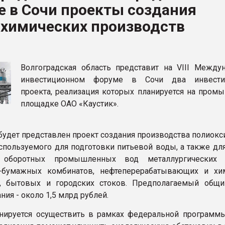
 в Сочи проекты создания
ва ПЭТ
 химических производств
ФОРУМ
Волгоградская область представит на VIII Между
инвестиционном форуме в Сочи два инвести
проекта, реализация которых планируется на пром
площадке ОАО «Каустик».
, будет представлен проект создания производства полиок
спользуемого для подготовки питьевой воды, а также для
 оборотных промышленных вод металлургических з
-бумажных комбинатов, нефтеперерабатывающих и хи
й, бытовых и городских стоков. Предполагаемый общ
ия - около 1,5 млрд рублей.
нируется осуществить в рамках федеральной программы