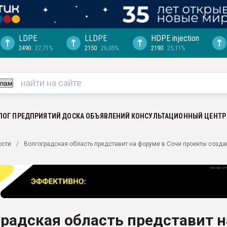
LDPE
LLDPE
HDPE injection
2490
27,71%
2150
26,05%
2190
25,11%
еса -
ината полного
"Ижевскому
ватить рынок
ЛОГ ПРЕДПРИЯТИЙ
ДОСКА ОБЪЯВЛЕНИЙ
КОНСУЛЬТАЦИОННЫЙ ЦЕНТР
ериала
машины:
ости
Волгоградская область представит на форуме в Сочи проекты созд
, с.-в.
ция выходит на
отке
ь" довольна
радская область представит н
ьном рынке