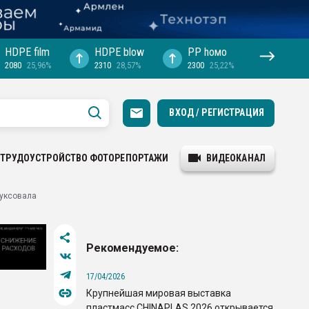
HDPE film
HDPE blow
PP hомо
2080
25,96%
2310
28,57%
2300
25,22%
ВХОД / РЕГИСТРАЦИЯ
ТРУДОУСТРОЙСТВО
ФОТОРЕПОРТАЖИ
ВИДЕОКАНАЛ
буксовала
Рекомендуемое:
17/04/2026
Крупнейшая мировая выставка
пластмасс CHINAPLAS 2026 открывается