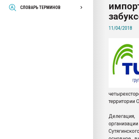
импор
Всё, что касается выду
СЛОВАРЬ ТЕРМИНОВ
бутылок
забук
11/04/2018
ПЕРЕЙТИ НА 
четырехстор
территории 
Делегация
организации
Сутягинско
основное в