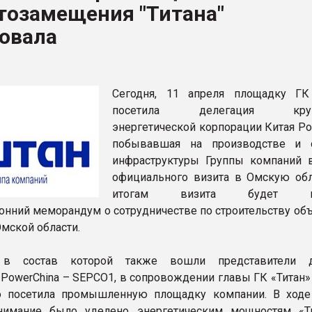
тозамещения "Титана"
ва ПЭТ
совала
ФОРУМ
Сегодня, 11 апреля площадку ГК
посетила делегация круп
энергетической корпорации Китая Po
побывавшая на производстве и 
инфраструктуры Группы компаний 
официального визита в Омскую обл
итогам визита будет по
онний меморандум о сотрудничестве по строительству объ
Омской области.
, в состав которой также вошли представители д
 PowerChina – SEPCO1, в сопровождении главы ГК «Титан»
го посетила промышленную площадку компании. В ходе
нимание было уделено энергетическим мощностям «Т