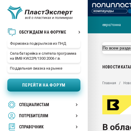
евро/тонна
Продажа готового бизн
ОБСУЖДАЕМ НА ФОРУМЕ
производство SPC лам
цикла
Формовка подкрылков из ПНД
29.07.2026 ФРП помог 
Села батарейка и слетела программа
заводу пластмасс" зах
на BMB KW22PI/1300 2006 г.в.
ППЭ
НОВОСТИ
КАТА
Поддельная смазка на рынке
Помощь в подборе мат
Вакуум-формовочные 
Главная
Нов
ПЕРЕЙТИ НА ФОРУМ
ближайшее подмосковье
Подмосковье, Москва
28.07.2026 Автоматиза
СПЕЦИАЛИСТАМ
первый план в перераб
пластмасс
ПОТРЕБИТЕЛЯМ
28.07.2026 "Техноникол
В обла
ситуацией на строител
СПРАВОЧНИК