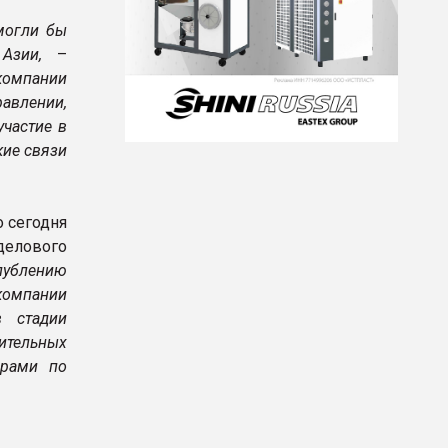
могли бы
 Азии,
–
компании
авлении,
участие в
кие связи
 сегодня
елового
лублению
 компании
в стадии
ительных
ерами по