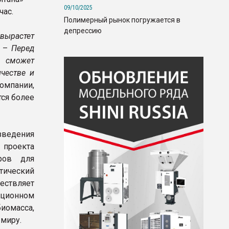
09/10/2025
час.
Полимерный рынок погружается в
депрессию
вырастет
. –
Перед
 сможет
честве и
мпании,
ся более
зведения
 проекта
ров для
тический
ествляет
иционном
иомасса,
 миру.