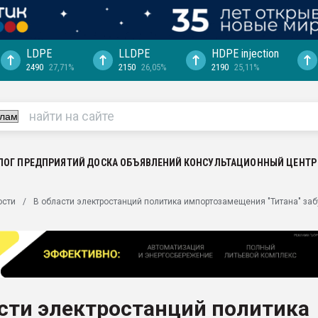
LDPE
LLDPE
HDPE injection
2490
27,71%
2150
26,05%
2190
25,11%
еса -
ината полного
"Ижевскому
ватить рынок
ЛОГ ПРЕДПРИЯТИЙ
ДОСКА ОБЪЯВЛЕНИЙ
КОНСУЛЬТАЦИОННЫЙ ЦЕНТР
ериала
машины:
ости
В области электростанций политика импортозамещения "Титана" за
, с.-в.
ция выходит на
отке
ь" довольна
сти электростанций политика
ьном рынке