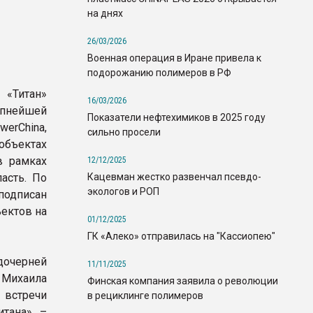
на днях
26/03/2026
Военная операция в Иране привела к
подорожанию полимеров в РФ
 «Титан»
16/03/2026
нейшей
Показатели нефтехимиков в 2025 году
werChina,
сильно просели
объектах
в рамках
12/12/2025
Кацевман жестко развенчал псевдо-
асть. По
экологов и РОП
дписан
ектов на
01/12/2025
ГК «Алеко» отправилась на "Кассиопею"
очерней
11/11/2025
 Михаила
Финская компания заявила о революции
 встречи
в рециклинге полимеров
итана» –