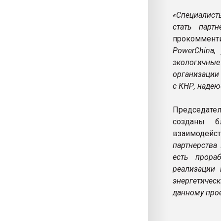
«Специалист
стать парт
прокомменти
PowerChina,
экологичные
организации 
с КНР, надею
Председател
созданы бл
взаимодейс
партнерства
есть прора
реализации 
энергетиче
данному прое