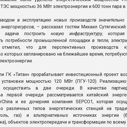
 ТЭС мощностью 36 МВт электроэнергии и 600 тонн пара в 
вводом в эксплуатацию новых производств значительно 
 энергоресурсов,
– рассказал гостям Михаил Сутягинский
 задача построить новую инфраструктуру, которая
ть потребности промышленной площадки в тепле, электри
метил, что для перспективных производств ко
во которых запланировано на ближайшее время, потребуют
электроэнергии.
ли ГК «Титан» прорабатывает инвестиционный проект во
 установки мощностью 120 МВт (ПГУ-120). Реализацию
я осуществить в две очереди. В качестве партне
ва первой очереди рассматривается китайский энерге
rChina и ее дочерняя компания SEPСO1, которая осущ
тво различных типов энергетических станций на трад
голь, газ) и альтернативных источниках энергии (б
ка), объектов электропередачи и трансформации по всему