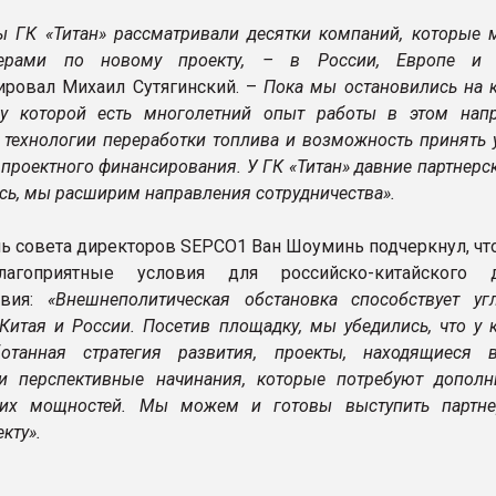
ы ГК «Титан» рассматривали десятки компаний, которые 
нерами по новому проекту, – в России, Европе и
ровал Михаил Сутягинский. –
Пока мы остановились на 
 у которой есть многолетний опыт работы в этом напр
 технологии переработки топлива и возможность принять 
проектного финансирования. У ГК «Титан» давние партнерс
сь, мы расширим направления сотрудничества».
ь совета директоров SEPCO1 Ван Шоуминь подчеркнул, что
агоприятные условия для российско-китайского д
твия:
«Внешнеполитическая обстановка способствует уг
 Китая и России. Посетив площадку, мы убедились, что у
ботанная стратегия развития, проекты, находящиеся 
и перспективные начинания, которые потребуют дополн
ских мощностей. Мы можем и готовы выступить партн
кту».