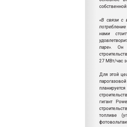
собственной
«В связи с 
потребление
нами стоит
удовлетвори
паре».
Он от
строительст
27 МВт/час 
Для этой це
парогазовой
планируетс
строительст
гигант Powe
строительс
топливе (у
фотовольтаи