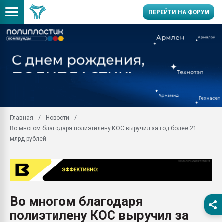
ПЕРЕЙТИ НА ФОРУМ
Продажа готового бизн
производство SPC лам
цикла
29.07.2026 ФРП помог 
заводу пластмасс" зах
ППЭ
Главная
Новости
Помощь в подборе мат
Во многом благодаря полиэтилену КОС выручил за год более 21
Вакуум-формовочные 
млрд рублей
ближайшее подмосковье
Подмосковье, Москва
28.07.2026 Автоматиза
первый план в перераб
пластмасс
Во многом благодаря
28.07.2026 "Техноникол
полиэтилену КОС выручил за
ситуацией на строител