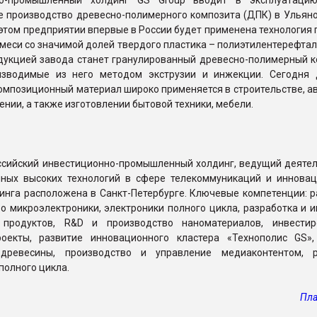
но-промышленный холдинг GS Group вводит в эксплуатацию
 производство древесно-полимерного композита (ДПК) в Ульяно
 этом предприятии впервые в России будет применена технология
меси со значимой долей твердого пластика – полиэтилентерефтал
дукцией завода станет гранулированный древесно-полимерный к
изводимые из него методом экструзии и инжекции. Сегодня 
омпозиционный материал широко применяется в строительстве, а
ении, а также изготовлении бытовой техники, мебели.
оссийский инвестиционно-промышленный холдинг, ведущий деятел
нных высоких технологий в сфере телекоммуникаций и инновац
инга расположена в Санкт-Петербурге. Ключевые компетенции: р
о микроэлектроники, электроники полного цикла, разработка и 
 продуктов, R&D и производство наноматериалов, инвести
оекты, развитие инновационного кластера «Технополис GS»,
 древесины, производство и управление медиаконтентом, 
полного цикла.
Пла