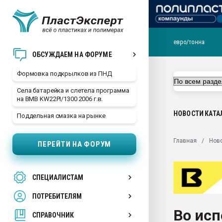
евро/тонна
Продажа готового бизн
ОБСУЖДАЕМ НА ФОРУМЕ
производство SPC лам
цикла
Формовка подкрылков из ПНД
29.07.2026 ФРП помог 
Села батарейка и слетела программа
заводу пластмасс" зах
на BMB KW22PI/1300 2006 г.в.
ППЭ
НОВОСТИ
КАТА
Поддельная смазка на рынке
Помощь в подборе мат
Вакуум-формовочные 
Главная
Нов
ПЕРЕЙТИ НА ФОРУМ
ближайшее подмосковье
Подмосковье, Москва
28.07.2026 Автоматиза
СПЕЦИАЛИСТАМ
первый план в перераб
пластмасс
ПОТРЕБИТЕЛЯМ
28.07.2026 "Техноникол
Во исп
ситуацией на строител
СПРАВОЧНИК