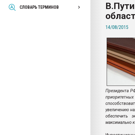
В.Пути
Всё, что касается выду
СЛОВАРЬ ТЕРМИНОВ
бутылок
облас
14/08/2015
ПЕРЕЙТИ НА 
Президента РФ
приоритетных 
способствова
увеличению на
обеспечить э
максимально к