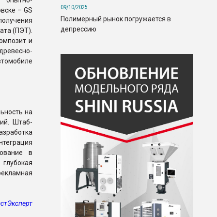
 опытно-
09/10/2025
вске – GS
Полимерный рынок погружается в
 получения
депрессию
ата (ПЭТ).
омпозит и
древесно-
втомобиле
ьность на
ий. Штаб-
азработка
интеграция
рование в
 глубокая
рекламная
стЭксперт