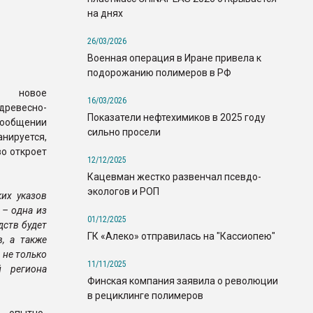
на днях
26/03/2026
Военная операция в Иране привела к
подорожанию полимеров в РФ
т новое
16/03/2026
ревесно-
Показатели нефтехимиков в 2025 году
сообщении
сильно просели
нируется,
о откроет
12/12/2025
Кацевман жестко развенчал псевдо-
экологов и РОП
их указов
 – одна из
01/12/2025
дств будет
ГК «Алеко» отправилась на "Кассиопею"
, а также
 не только
11/11/2025
й региона
Финская компания заявила о революции
в рециклинге полимеров