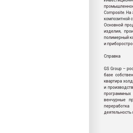
Инвестицион
промышленное
Composite. На
композитной с
Основной про
изделия, про
полимерный к
и приборостро
Справка
GS Group – р
базе собстве
квартира холд
и производств
программных
венчурные пр
переработка
деятельность 