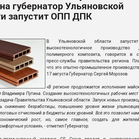
на губернатор Ульяновской
ва ПЭТ
ти запустит ОПП ДПК
ФОРУМ
В Ульяновской области запустя
высокотехнологичное производство д
полимерного композита, говорится в 
пресс-службы правительства региона. Пла
что это опытно-промышленное производств
17 августа Губернатор Сергей Морозов.
«В регионе продолжается исполнение майск
 Владимира Путина. Создание высокотехнологичных рабочих мест
задача Правительства Ульяновской области. Запуск новых произво
ть снижению безработицы, повышению уровня жизни ульяновцев
логовых отчислений в бюджеты всех уровней. Всё это позволит нам
кономический рост, но, самое главное, создать для жителе
омфортные условия»,
- отметил Губернатор.