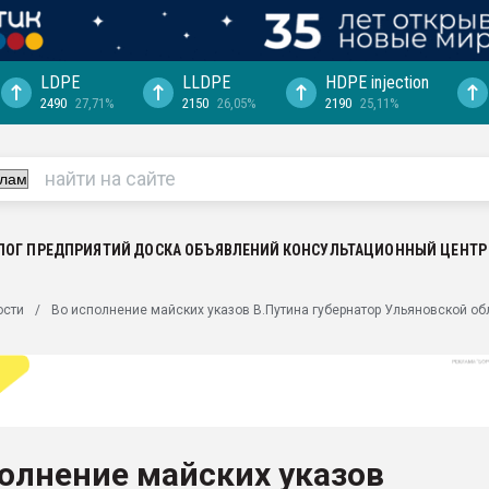
LDPE
LLDPE
HDPE injection
2490
27,71%
2150
26,05%
2190
25,11%
еса -
ината полного
"Ижевскому
ватить рынок
ЛОГ ПРЕДПРИЯТИЙ
ДОСКА ОБЪЯВЛЕНИЙ
КОНСУЛЬТАЦИОННЫЙ ЦЕНТР
ериала
машины:
ости
Во исполнение майских указов В.Путина губернатор Ульяновской об
, с.-в.
ция выходит на
отке
ь" довольна
олнение майских указов
ьном рынке