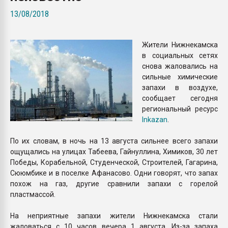
Armaloy PC/ABS-1IM че
13/08/2018
ПЕРЕЙТИ НА 
Жители Нижнекамска
в социальных сетях
снова жаловались на
сильные химические
запахи в воздухе,
сообщает сегодня
региональный ресурс
Inkazan
.
По их словам, в ночь на 13 августа сильнее всего запахи
ощущались на улицах Табеева, Гайнуллина, Химиков, 30 лет
Победы, Корабельной, Студенческой, Строителей, Гагарина,
Сююмбике и в поселке Афанасово. Одни говорят, что запах
похож на газ, другие сравнили запахи с горелой
пластмассой.
На неприятные запахи жители Нижнекамска стали
жаловаться с 10 часов вечера 1 августа. Из-за запаха