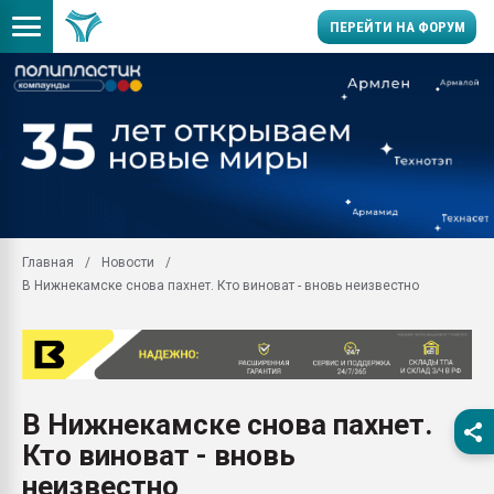
ПЕРЕЙТИ НА ФОРУМ
Помощь в подборе мат
Вакуум-формовочные 
ближайшее подмосковье
Подмосковье, Москва
28.07.2026 Автоматиза
первый план в перераб
Главная
Новости
пластмасс
В Нижнекамске снова пахнет. Кто виноват - вновь неизвестно
28.07.2026 "Техноникол
ситуацией на строител
Всё, что касается выду
бутылок
В Нижнекамске снова пахнет.
Материал поверхности 
вакуумного формовани
Кто виноват - вновь
Продам отходы Компо
неизвестно
поликарбоната и АБС-п