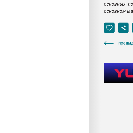
основных по
основном мак
предыд