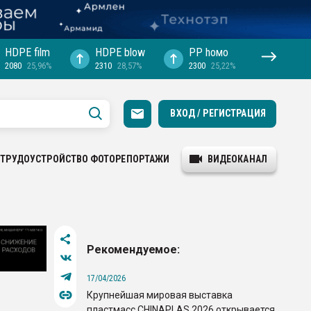
HDPE film
HDPE blow
PP hомо
2080
25,96%
2310
28,57%
2300
25,22%
ВХОД / РЕГИСТРАЦИЯ
ТРУДОУСТРОЙСТВО
ФОТОРЕПОРТАЖИ
ВИДЕОКАНАЛ
Рекомендуемое:
17/04/2026
Крупнейшая мировая выставка
пластмасс CHINAPLAS 2026 открывается