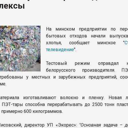
лексы
рный цвет
ФОРУМ
На минском предприятии по пер
бытовых отходов начали выпуск
хлопья, сообщает минское "
С
телевидение
".
Тестовый режим оправдал н
белорусского производителя. ПЭ
стребованы у местных и зарубежных предприятий, со
ме.
атериала изготавливают волокно и пленку. Новая 
 ПЭТ-тары способна перерабатывать до 2500 тонн плас
то примерно 600 килограммов.
исовский, директор УП «Экорес»:
"Основная задача – д