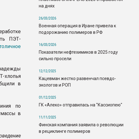
на днях
26/03/2026
Военная операция в Иране привела к
еработке
подорожанию полимеров в РФ
ать ПЭТ-
16/03/2026
толичное
Показатели нефтехимиков в 2025 году
сильно просели
адежды
12/12/2025
Т-хлопья
Кацевман жестко развенчал псевдо-
общили в
экологов и РОП
01/12/2025
ГК «Алеко» отправилась на "Кассиопею"
линия по
тмассы в
11/11/2025
Финская компания заявила о революции
в рециклинге полимеров
оведение