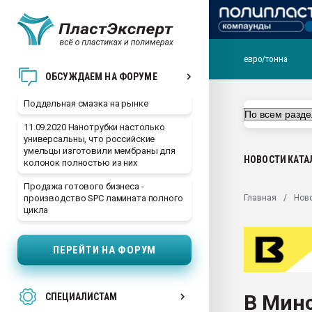
евро/тонна
Помощь в подборе мат
ОБСУЖДАЕМ НА ФОРУМЕ
Вакуум-формовочные 
Поддельная смазка на рынке
ближайшее подмосковье
Подмосковье, Москва
11.09.2020 Нанотрубки настолько
универсальны, что российские
28.07.2026 Автоматиза
умельцы изготовили мембраны для
первый план в перераб
НОВОСТИ
КАТА
колонок полностью из них
пластмасс
Продажа готового бизнеса -
28.07.2026 "Техноникол
Главная
Нов
производство SPC ламината полного
ситуацией на строител
цикла
Всё, что касается выду
бутылок
ПЕРЕЙТИ НА ФОРУМ
Материал поверхности 
вакуумного формовани
В Минс
СПЕЦИАЛИСТАМ
Продам отходы Компо
поликарбоната и АБС-п