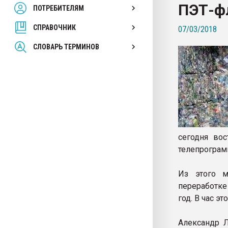
ПЭТ-ф
ПОТРЕБИТЕЛЯМ
Armaloy PC/ABS-1IM че
СПРАВОЧНИК
07/03/2018
ПЕРЕЙТИ НА 
СЛОВАРЬ ТЕРМИНОВ
сегодня во
телепрограм
Из этого м
переработке
год. В час э
Александр Л