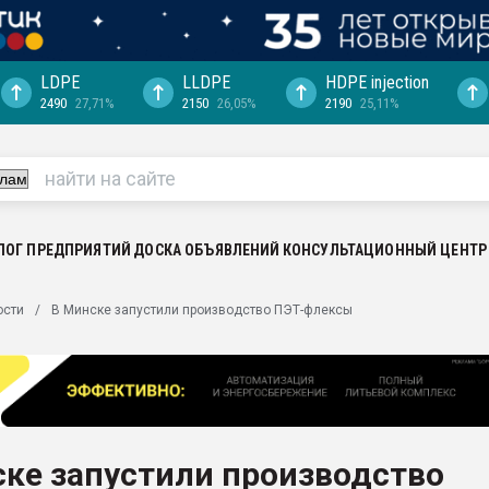
LDPE
LLDPE
HDPE injection
2490
27,71%
2150
26,05%
2190
25,11%
ериала
машины:
, с.-в.
ция выходит на
отке
ЛОГ ПРЕДПРИЯТИЙ
ДОСКА ОБЪЯВЛЕНИЙ
КОНСУЛЬТАЦИОННЫЙ ЦЕНТР
ь" довольна
ости
В Минске запустили производство ПЭТ-флексы
ьном рынке
ва ПЭТ
пуансона для
я
ке запустили производство
зиция
ластика