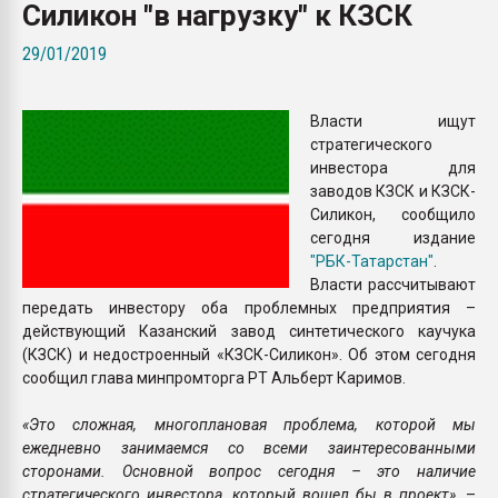
Силикон "в нагрузку" к КЗСК
Armaloy PC/ABS-1IM че
29/01/2019
ПЕРЕЙТИ НА 
Власти ищут
стратегического
инвестора для
заводов КЗСК и КЗСК-
Силикон, сообщило
сегодня издание
"РБК-Татарстан"
.
Власти рассчитывают
передать инвестору оба проблемных предприятия –
действующий Казанский завод синтетического каучука
(КЗСК) и недостроенный «КЗСК-Силикон». Об этом сегодня
сообщил глава минпромторга РТ Альберт Каримов.
«Это сложная, многоплановая проблема, которой мы
ежедневно занимаемся со всеми заинтересованными
сторонами. Основной вопрос сегодня – это наличие
стратегического инвестора, который вошел бы в проект»,
–