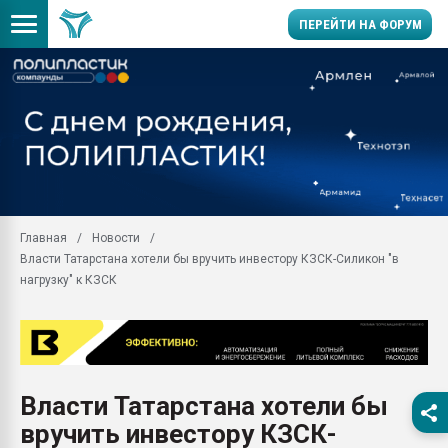
ПЕРЕЙТИ НА ФОРУМ
Помощь в подборе мат
Вакуум-формовочные 
ближайшее подмосковье
Подмосковье, Москва
28.07.2026 Автоматиза
первый план в перераб
Главная
Новости
пластмасс
Власти Татарстана хотели бы вручить инвестору КЗСК-Силикон "в
28.07.2026 "Техноникол
нагрузку" к КЗСК
ситуацией на строител
Всё, что касается выду
бутылок
Материал поверхности 
вакуумного формовани
Власти Татарстана хотели бы
вручить инвестору КЗСК-
Продам отходы Компо
поликарбоната и АБС-п