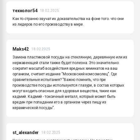
технолог54
18.02.2025
Как то странно звучат их доказательства на фоне того. что они
из лидеров по его производству в мире.
Maks42
18.02.2025
Замена пластиковой посуды на стеклянную, деревянную или из
нержавеющей стали также будет полезна. Это значительно
сократит масштаб воздействия вредных химикатов на ваш
организм, считает издание "Московский комсомолец". Где
сравнительные испытания? "Важно помнить, что при
производстве посуды используются глазури, в состав которых
могут входить опасные для здоровья вещества, такие как
кадмий. Кадмий - токсичный металл, который может быть
вреден при попадании его в организм через пищу из
керамической посуды".
st_alexander
18.02.2025