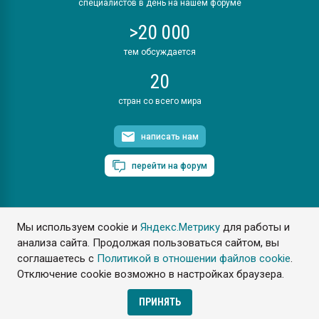
специалистов в день на нашем форуме
>20 000
тем обсуждается
20
стран со всего мира
написать нам
перейти на форум
Мы используем cookie и
Яндекс.Метрику
для работы и
ПластЭксперт © 2006. Все права защищены
анализа сайта. Продолжая пользоваться сайтом, вы
Разрешается копирование материалов сайта с обязательной
ссылкой на www.e-plastic.ru
соглашаетесь с
Политикой в отношении файлов cookie
.
Отключение cookie возможно в настройках браузера.
Разработка сайта
ПРИНЯТЬ