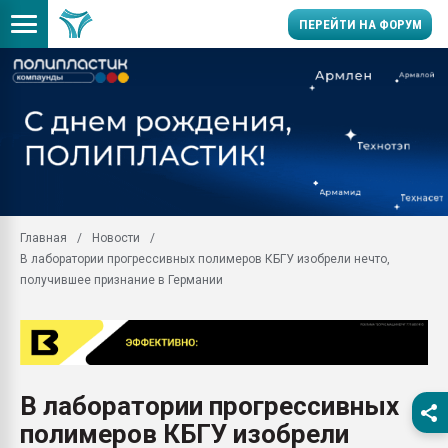
ПЕРЕЙТИ НА ФОРУМ
Продажа готового бизн
производство SPC лам
цикла
29.07.2026 ФРП помог 
заводу пластмасс" зах
ППЭ
Главная
Новости
Помощь в подборе мат
В лаборатории прогрессивных полимеров КБГУ изобрели нечто,
Вакуум-формовочные 
получившее признание в Германии
ближайшее подмосковье
Подмосковье, Москва
28.07.2026 Автоматиза
первый план в перераб
пластмасс
В лаборатории прогрессивных
28.07.2026 "Техноникол
полимеров КБГУ изобрели
ситуацией на строител