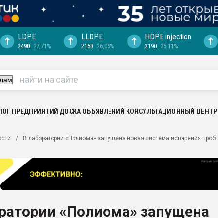
LDPE
LLDPE
HDPE injection
2490
27,71%
2150
26,05%
2190
25,11%
еса -
ината полного
"Ижевскому
ватить рынок
ЛОГ ПРЕДПРИЯТИЙ
ДОСКА ОБЪЯВЛЕНИЙ
КОНСУЛЬТАЦИОННЫЙ ЦЕНТР
ериала
машины:
ости
В лаборатории «Полиома» запущена новая система испарения проб
, с.-в.
ция выходит на
отке
ь" довольна
оратории «Полиома» запущена
ьном рынке