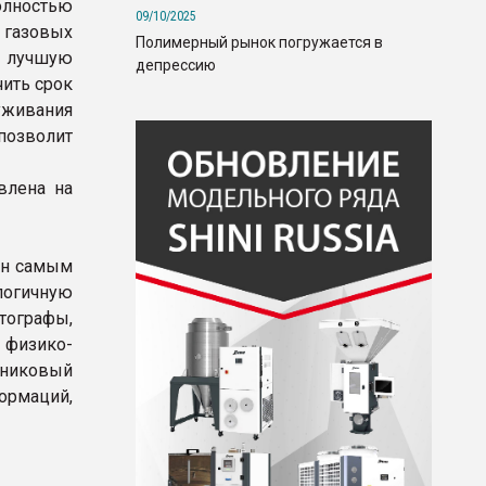
олностью
09/10/2025
газовых
Полимерный рынок погружается в
т лучшую
депрессию
чить срок
уживания
позволит
влена на
ен самым
логичную
атографы,
 физико-
тниковый
рмаций,