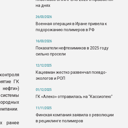
на днях
26/03/2026
Военная операция в Иране привела к
подорожанию полимеров в РФ
16/03/2026
Показатели нефтехимиков в 2025 году
сильно просели
12/12/2025
Кацевман жестко развенчал псевдо-
контроля
экологов и РОП
иятие ГК
нефти»)
01/12/2025
системы
ГК «Алеко» отправилась на "Кассиопею"
дородных
11/11/2025
омпании.
Финская компания заявила о революции
в рециклинге полимеров
ых ранее