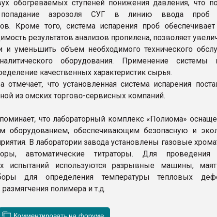
ух обогреваемых ступеней понижения давления, что п
 попадание аэрозоля СУГ в линию ввода проб 
ов. Кроме того, система испарения проб обеспечивае
имость результатов анализов пропилена, позволяет увели
и и уменьшить объем необходимого технического обсл
налитического оборудования. Применение системы 
ределение качественных характеристик сырья.
а отмечает, что установленная система испарения поста
ной из омских торгово-сервисных компаний.
поминает, что лабораторный комплекс «Полиома» оснащ
м оборудованием, обеспечивающим безопасную и эко
приятия. В лаборатории завода установлены газовые хром
аторы, автоматические титраторы. Для проведения
их испытаний используются разрывные машины, мая
боры для определения температуры тепловых дефо
размягчения полимера и т.д.