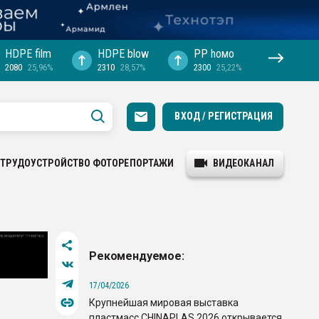
HDPE film
HDPE blow
PP hомо
2080
25,96%
2310
28,57%
2300
25,22%
ВХОД / РЕГИСТРАЦИЯ
ТРУДОУСТРОЙСТВО
ФОТОРЕПОРТАЖИ
ВИДЕОКАНАЛ
Рекомендуемое:
17/04/2026
Крупнейшая мировая выставка
пластмасс CHINAPLAS 2026 открывается