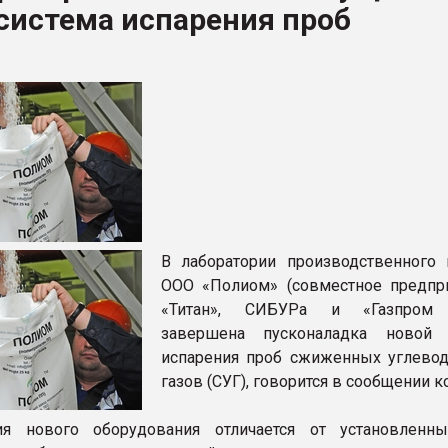
система испарения проб
ва ПЭТ
ФОРУМ
В лаборатории производственного 
ООО «Полиом» (совместное предпр
«Титан», СИБУРа и «Газпром 
завершена пусконаладка новой 
испарения проб сжиженных углево
газов (СУГ), говорится в сообщении к
ия нового оборудования отличается от установленн