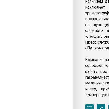
наличием дв
исключает
хроматограф
воспроизвод
эксплуатаци
сложного а
улучшить оп
Пресс-служб
«Полиом» од
Компания на
современны
работу пред
газоанализ
механическ
копер, при
температуры 