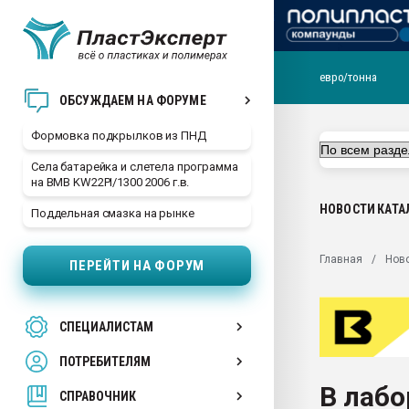
евро/тонна
Продажа готового бизн
ОБСУЖДАЕМ НА ФОРУМЕ
производство SPC лам
цикла
Формовка подкрылков из ПНД
29.07.2026 ФРП помог 
Села батарейка и слетела программа
заводу пластмасс" зах
на BMB KW22PI/1300 2006 г.в.
ППЭ
НОВОСТИ
КАТА
Поддельная смазка на рынке
Помощь в подборе мат
Вакуум-формовочные 
Главная
Нов
ПЕРЕЙТИ НА ФОРУМ
ближайшее подмосковье
Подмосковье, Москва
28.07.2026 Автоматиза
СПЕЦИАЛИСТАМ
первый план в перераб
пластмасс
ПОТРЕБИТЕЛЯМ
28.07.2026 "Техноникол
В лаб
ситуацией на строител
СПРАВОЧНИК