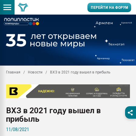
ПЕРЕЙТИ НА ФОРУМ
Помощь в подборе мат
Вакуум-формовочные 
ближайшее подмосковье
Подмосковье, Москва
28.07.2026 Автоматиза
первый план в перераб
Главная
Новости
ВХЗ в 2021 году вышел в прибыль
пластмасс
28.07.2026 "Техноникол
ситуацией на строител
Всё, что касается выду
бутылок
ВХЗ в 2021 году вышел в
Материал поверхности 
прибыль
вакуумного формовани
11/08/2021
Продам отходы Компо
поликарбоната и АБС-п