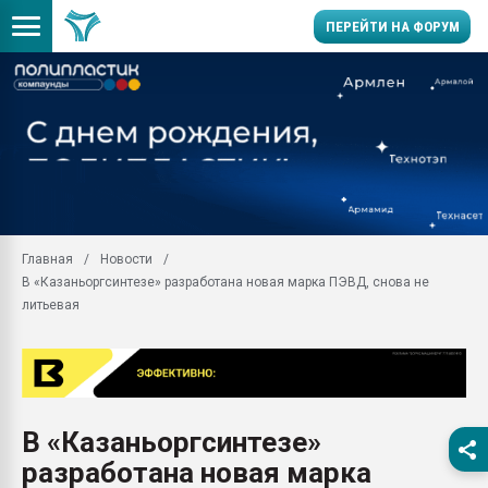
ПЕРЕЙТИ НА ФОРУМ
Продажа готового бизн
производство SPC лам
цикла
29.07.2026 ФРП помог 
заводу пластмасс" зах
ППЭ
Главная
Новости
Помощь в подборе мат
В «Казаньоргсинтезе» разработана новая марка ПЭВД, снова не
Вакуум-формовочные 
литьевая
ближайшее подмосковье
Подмосковье, Москва
28.07.2026 Автоматиза
первый план в перераб
пластмасс
В «Казаньоргсинтезе»
28.07.2026 "Техноникол
разработана новая марка
ситуацией на строител