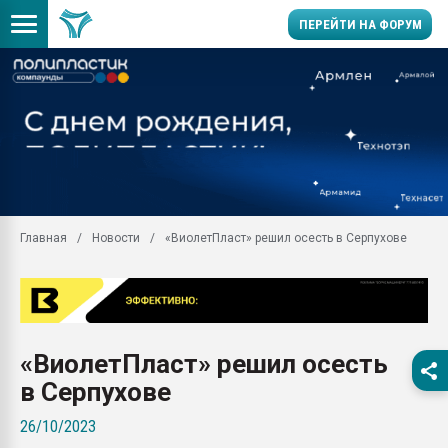
ПЕРЕЙТИ НА ФОРУМ
Продажа готового бизн
производство SPC лам
цикла
29.07.2026 ФРП помог 
заводу пластмасс" зах
ППЭ
Главная
Новости
«ВиолетПласт» решил осесть в Серпухове
Помощь в подборе мат
Вакуум-формовочные 
ближайшее подмосковье
Подмосковье, Москва
28.07.2026 Автоматиза
«ВиолетПласт» решил осесть
первый план в перераб
пластмасс
в Серпухове
28.07.2026 "Техноникол
26/10/2023
ситуацией на строител