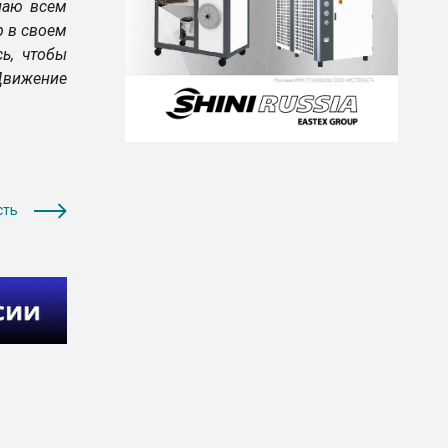
лаю всем
р в своем
ь, чтобы
Движение
сть