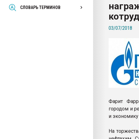
награ
Всё, что касается выду
СЛОВАРЬ ТЕРМИНОВ
бутылок
котру
03/07/2018
ПЕРЕЙТИ НА 
Фарит Фарр
городом и р
и экономику
На торжеств
нефтехим С