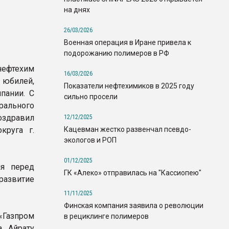
на днях
26/03/2026
Военная операция в Иране привела к
подорожанию полимеров в РФ
нефтехим
16/03/2026
юбилей,
Показатели нефтехимиков в 2025 году
пании. С
сильно просели
рального
оздравил
12/12/2025
Кацевман жестко развенчал псевдо-
круга г.
экологов и РОП
01/12/2025
ия перед
ГК «Алеко» отправилась на "Кассиопею"
 развитие
11/11/2025
Финская компания заявила о революции
«Газпром
в рециклинге полимеров
а Айрату