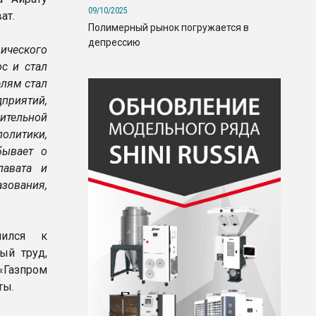
09/10/2025
ат.
Полимерный рынок погружается в
депрессию
ического
с и стал
елям стал
приятий,
чительной
олитики,
бывает о
лавата и
азования,
нился к
ый труд,
«Газпром
ты.