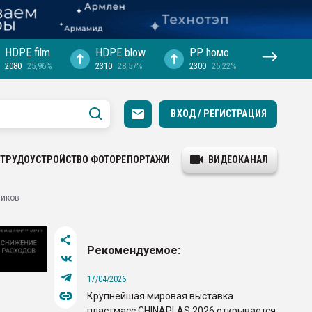
HDPE film
HDPE blow
PP hомо
2080
25,96%
2310
28,57%
2300
25,22%
ВХОД / РЕГИСТРАЦИЯ
ТРУДОУСТРОЙСТВО
ФОТОРЕПОРТАЖИ
ВИДЕОКАНАЛ
ников
Рекомендуемое:
17/04/2026
Крупнейшая мировая выставка
пластмасс CHINAPLAS 2026 открывается