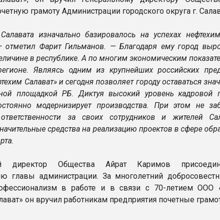
четную грамоту Администрации городского округа г. Салав
Салавата изначально базировалось на успехах нефтехим
— отметил Фарит Гильманов. — Благодаря ему город выро
еличине в республике. А по многим экономическим показат
егионе. Являясь одним из крупнейших российских пред
техим Салават» и сегодня позволяет городу оставаться зна
ной площадкой РБ. Диктуя высокий уровень кадровой п
стоянно модернизирует производства. При этом не за
 ответственности за своих сотрудников и жителей Са
начительные средства на реализацию проектов в сфере обр
рта.
ый директор Общества Айрат Каримов присоеди
ю главы администрации. За многолетний добросовестн
офессионализм в работе и в связи с 70-летием ООО 
лават» он вручил работникам предприятия почетные грамо