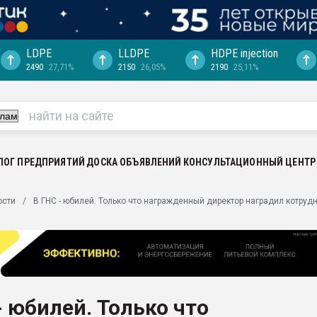
LDPE
LLDPE
HDPE injection
2490
27,71%
2150
26,05%
2190
25,11%
еса -
ината полного
"Ижевскому
ватить рынок
ЛОГ ПРЕДПРИЯТИЙ
ДОСКА ОБЪЯВЛЕНИЙ
КОНСУЛЬТАЦИОННЫЙ ЦЕНТР
ериала
машины:
ости
В ГНС - юбилей. Только что награжденный директор наградил котруд
, с.-в.
ция выходит на
отке
ь" довольна
- юбилей. Только что
ьном рынке