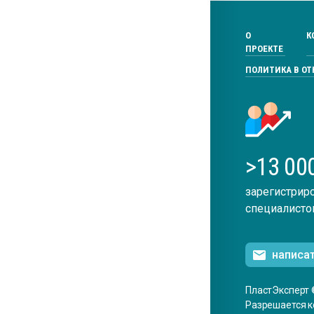
О
К
ПРОЕКТЕ
ПОЛИТИКА В О
>13 00
зарегистрир
специалисто
написа
ПластЭксперт 
Разрешается к