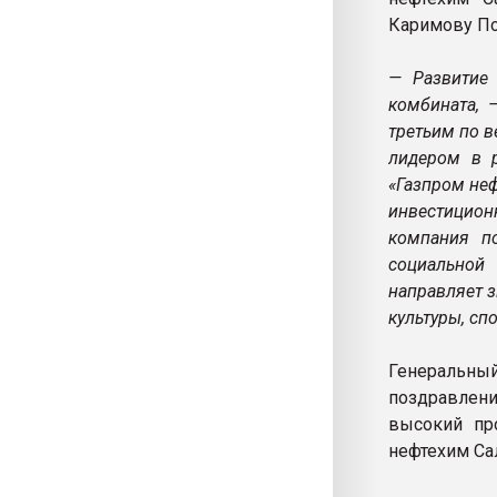
Каримову По
— Развитие 
комбината, 
третьим по в
лидером в р
«Газпром неф
инвестицион
компания по
социальной
направляет з
культуры, спо
Генеральн
поздравлени
высокий пр
нефтехим Са