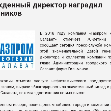
жденный директор наградил
ва ПЭТ
дников
ФОРУМ
В 2018 году компания «Газпром 
Салават» отмечает 70-летний 
сообщает сегодня пресс-служба ком
этой знаменательной датой гене
директора и коллектив компании п
глава Администрации городского о
Салават Фарит Гильманов.
ахович отметил заслуги нефтехимического предприят
егионом, выразил благодарность за значительный вклад в
 Салавата, пожелал достижения новых высот.
енном вечере, посвященном юбилею города и компании 
алават», он вручил генеральному директору Обществ