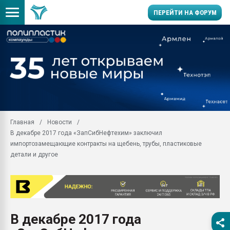
ПЕРЕЙТИ НА ФОРУМ
Продажа готового бизн
производство SPC лам
цикла
29.07.2026 ФРП помог 
заводу пластмасс" зах
ППЭ
Главная
Новости
Помощь в подборе мат
В декабре 2017 года «ЗапСибНефтехим» заключил
Вакуум-формовочные 
импортозамещающие контракты на щебень, трубы, пластиковые
ближайшее подмосковье
детали и другое
Подмосковье, Москва
28.07.2026 Автоматиза
первый план в перераб
пластмасс
28.07.2026 "Техноникол
В декабре 2017 года
ситуацией на строител