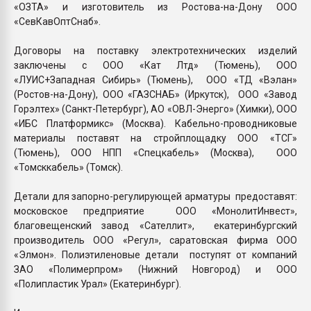
«ОЗТА» и изготовитель из Ростова-на-Дону ООО
«СевКавОптСнаб».
Договоры на поставку электротехнических изделий
заключены с ООО «Кат Лтд» (Тюмень), ООО
«ЛУИС+Западная Сибирь» (Тюмень), ООО «ТД «Вэлан»
(Ростов-на-Дону), ООО «ГАЗСНАБ» (Иркутск), ООО «Завод
Горэлтех» (Санкт-Петербург), АО «ОВЛ-Энерго» (Химки), ООО
«ИБС Платформикс» (Москва). Кабельно-проводниковые
материалы поставят на стройплощадку ООО «ТСГ»
(Тюмень), ООО НПП «Спецкабель» (Москва), ООО
«Томсккабель» (Томск).
Детали для запорно-регулирующей арматуры предоставят:
московское предприятие ООО «МонолитИнвест»,
благовещенский завод «Сателлит», екатеринбургский
производитель ООО «Регул», саратовская фирма ООО
«Элмон». Полиэтиленовые детали поступят от компаний
ЗАО «Полимерпром» (Нижний Новгород) и ООО
«Полипластик Урал» (Екатеринбург).