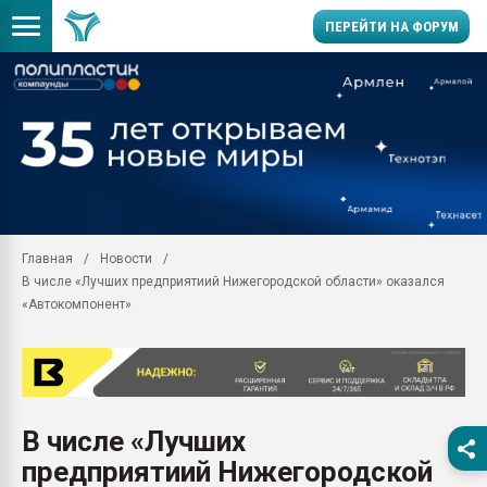
ПЕРЕЙТИ НА ФОРУМ
Продажа готового бизн
производство SPC лам
цикла
29.07.2026 ФРП помог 
заводу пластмасс" зах
ППЭ
Главная
Новости
Помощь в подборе мат
В числе «Лучших предприятиий Нижегородской области» оказался
Вакуум-формовочные 
«Автокомпонент»
ближайшее подмосковье
Подмосковье, Москва
28.07.2026 Автоматиза
первый план в перераб
пластмасс
В числе «Лучших
28.07.2026 "Техноникол
предприятиий Нижегородской
ситуацией на строител