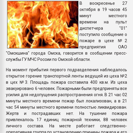
В воскресенье 27
Всё, что касается выду
октября в 19 часов 45
бутылок
минут местного
времени на пульт
ПЕРЕЙТИ НА 
диспетчера "01"
поступило сообщение о
пожаре в цехе №2
предприятия ОАО
"Омскшина" города Омска, говорится в сообщении пресс-
службы ГУ МЧС России по Омской области.
На момент прибытия первого подразделения наблюдалось
открытое горение транспортной ленты ведущей из цеха №2
в цех №3. Площадь пожара составила 400 кв.м. Из цеха
эвакуировано 6 человек. Пожарными были предприняты все
усилия для недопущения распространения огня. В 21 час 02
минуты местного времени пожар был локализован, а в 21
час 54 минуты местного времени полностью ликвидирован.
Жертв и пострадавших нет. На тушение пожара
привлекалось 17 единиц пожарной техники, 88 человек
личного состава. На месте работает следственно-
оперативная группа по установлению причины пожара и его