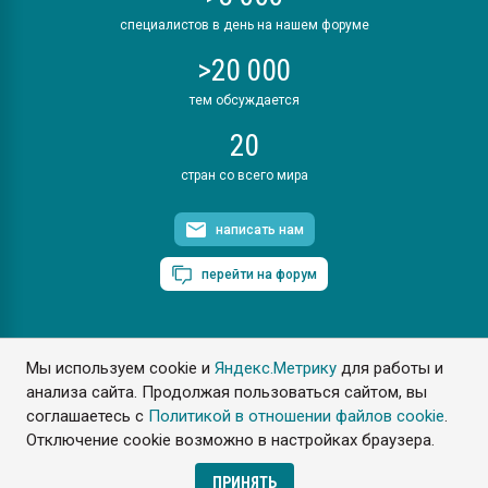
специалистов в день на нашем форуме
>20 000
тем обсуждается
20
стран со всего мира
написать нам
перейти на форум
Мы используем cookie и
Яндекс.Метрику
для работы и
ПластЭксперт © 2006. Все права защищены
анализа сайта. Продолжая пользоваться сайтом, вы
Разрешается копирование материалов сайта с обязательной
ссылкой на www.e-plastic.ru
соглашаетесь с
Политикой в отношении файлов cookie
.
Отключение cookie возможно в настройках браузера.
Разработка сайта
ПРИНЯТЬ