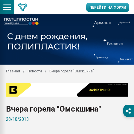
ПЕРЕЙТИ НА ФОРУМ
Продажа готового бизн
производство SPC лам
цикла
29.07.2026 ФРП помог 
заводу пластмасс" зах
ППЭ
Главная
Новости
Вчера горела "Омскшина"
Помощь в подборе мат
Вакуум-формовочные 
ближайшее подмосковье
Подмосковье, Москва
28.07.2026 Автоматиза
Вчера горела "Омскшина"
первый план в перераб
пластмасс
28/10/2013
28.07.2026 "Техноникол
ситуацией на строител