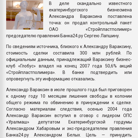
В деле скандально известного
покупка, обмен
екатеринбургского бизнесмена
Александра Вараксина поставлена
ПЕРЕЙТИ НА 
точка: он продал контрольный пакет
ОАО «Стройпластполимер»
председателю правления Банка24.ру Сергею Лапшину.
По сведениям источника, близкого к Александру Вараксину,
стоимость сделки составила 300 млн рублей. По
официальным данным, принадлежащий Вараксину бизнес-
клуб «Глобус» владел на конец 2007 года 50,6% акций
«Стройпластполимера». В банке подтвердить или
опровергнуть эту информацию отказались.
Александр Вараксин в июле прошлого года был приговорен
к одному году 10 месяцам лишения свободы в колонии
общего режима по обвинению в принуждении к сделке.
Согласно материалам следствия, осенью 2004 года
Александр Вараксин вступил в сговор с лидером ОПС
«Уралмаш» депутатом Екатеринбургской гордумы
Александром Хабаровым и экс-председателем правления
Банка24.ру Александром Белых. Цель — принудить