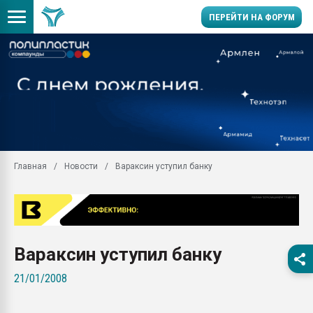
ПЕРЕЙТИ НА ФОРУМ
28.07.2026 Автоматиза
первый план в перераб
пластмасс
28.07.2026 "Техноникол
ситуацией на строител
Всё, что касается выду
Главная
Новости
Вараксин уступил банку
бутылок
Материал поверхности 
вакуумного формовани
Продам отходы Компо
поликарбоната и АБС-п
Вараксин уступил банку
Armaloy PC/ABS-1IM че
21/01/2008
26.07.2022 "Сибирский т
намного дороже
Профильная литератур