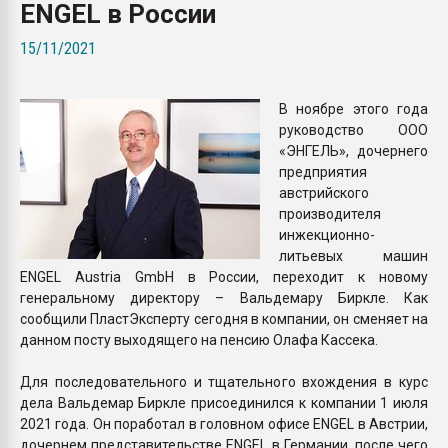
ENGEL в России
Всё, что касается выду
бутылок
15/11/2021
ПЕРЕЙТИ НА 
В ноябре этого года
руководство ООО
«ЭНГЕЛЬ», дочернего
предприятия
австрийского
производителя
инжекционно-
литьевых машин
ENGEL Austria GmbH в России, переходит к новому
генеральному директору – Вальдемару Биркле. Как
сообщили ПластЭксперту сегодня в компании, он сменяет на
данном посту выходящего на пенсию Олафа Кассека.
Для последовательного и тщательного вхождения в курс
дела Вальдемар Биркле присоединился к компании 1 июля
2021 года. Он поработал в головном офисе ENGEL в Австрии,
дочернем представительстве ENGEL в Германии, после чего