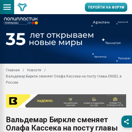
ПЕРЕЙТИ НА ФОРУМ
Продажа готового бизн
производство SPC лам
цикла
29.07.2026 ФРП помог 
заводу пластмасс" зах
ППЭ
Главная
Новости
Помощь в подборе мат
Вальдемар Биркле сменяет Олафа Кассека на посту главы ENGEL в
Вакуум-формовочные 
России
ближайшее подмосковье
Подмосковье, Москва
28.07.2026 Автоматиза
первый план в перераб
пластмасс
Вальдемар Биркле сменяет
28.07.2026 "Техноникол
Олафа Кассека на посту главы
ситуацией на строител