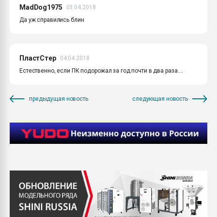
MadDog1975
03.04.2018
Да уж справились блин
ПластСтер
04.04.2018
Естественно, если ПК подорожал за год почти в два раза....
предыдущая новость
следующая новость