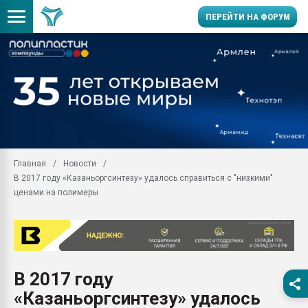
ПЕРЕЙТИ НА ФОРУМ
Продажа готового бизн
производство SPC лам
цикла
29.07.2026 ФРП помог 
заводу пластмасс" зах
ППЭ
Главная
Новости
Помощь в подборе мат
В 2017 году «Казаньоргсинтезу» удалось справиться с "низкими"
Вакуум-формовочные 
ценами на полимеры
ближайшее подмосковье
Подмосковье, Москва
28.07.2026 Автоматиза
первый план в перераб
пластмасс
В 2017 году
28.07.2026 "Техноникол
«Казаньоргсинтезу» удалось
ситуацией на строител