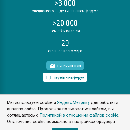
>3 000
специалистов в день на нашем форуме
>20 000
тем обсуждается
20
стран со всего мира
написать нам
перейти на форум
Мы используем cookie и
Яндекс.Метрику
для работы и
ПластЭксперт © 2006. Все права защищены
анализа сайта. Продолжая пользоваться сайтом, вы
Разрешается копирование материалов сайта с обязательной
ссылкой на www.e-plastic.ru
соглашаетесь с
Политикой в отношении файлов cookie
.
Отключение cookie возможно в настройках браузера.
Разработка сайта