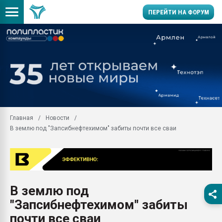
ПЕРЕЙТИ НА ФОРУМ
Продажа готового бизн
производство SPC лам
цикла
29.07.2026 ФРП помог 
заводу пластмасс" зах
ППЭ
Главная
Новости
Помощь в подборе мат
В землю под "Запсибнефтехимом" забиты почти все сваи
Вакуум-формовочные 
ближайшее подмосковье
Подмосковье, Москва
28.07.2026 Автоматиза
первый план в перераб
В землю под
пластмасс
"Запсибнефтехимом" забиты
28.07.2026 "Техноникол
ситуацией на строител
почти все сваи