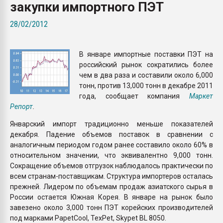
закупки импортного ПЭТ
Armaloy PC/ABS-1IM че
28/02/2012
ПЕРЕЙТИ НА 
В январе импортные поставки ПЭТ на
российский рынок сократились более
чем в два раза и составили около 6,000
тонн, против 13,000 тонн в декабре 2011
года, сообщает компания
Маркет
Репорт
.
Январский импорт традиционно меньше показателей
декабря. Падение объемов поставок в сравнении с
аналогичным периодом годом ранее составило около 60% в
относительном значении, что эквивалентно 9,000 тонн.
Сокращение объемов отгрузок наблюдалось практически по
всем странам-поставщикам. Структура импортеров осталась
прежней. Лидером по объемам продаж азиатского сырья в
России остается Южная Корея. В январе на рынок было
завезено около 3,000 тонн ПЭТ корейских производителей
под марками PapetCool, TexPet, Skypet BL 8050.