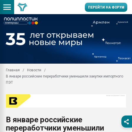
ПЕРЕЙТИ НА ФОРУМ
Помощь в подборе мат
Вакуум-формовочные 
ближайшее подмосковье
Подмосковье, Москва
28.07.2026 Автоматиза
первый план в перераб
Главная
Новости
пластмасс
В январе российские переработчики уменьшили закупки импортного
28.07.2026 "Техноникол
ПЭТ
ситуацией на строител
Всё, что касается выду
бутылок
Материал поверхности 
вакуумного формовани
В январе российские
переработчики уменьшили
Продам отходы Компо
поликарбоната и АБС-п