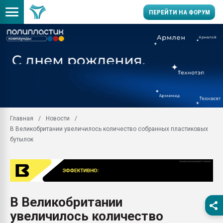
ПЕРЕЙТИ НА ФОРУМ
28.07.2026 Автоматиза
первый план в перераб
пластмасс
28.07.2026 "Техноникол
ситуацией на строител
Всё, что касается выду
Главная
Новости
бутылок
В Великобритании увеличилось количество собранных пластиковых
Материал поверхности 
бутылок
вакуумного формовани
Продам отходы Компо
поликарбоната и АБС-п
Armaloy PC/ABS-1IM че
26.07.2022 "Сибирский т
В Великобритании
намного дороже
увеличилось количество
Профильная литератур