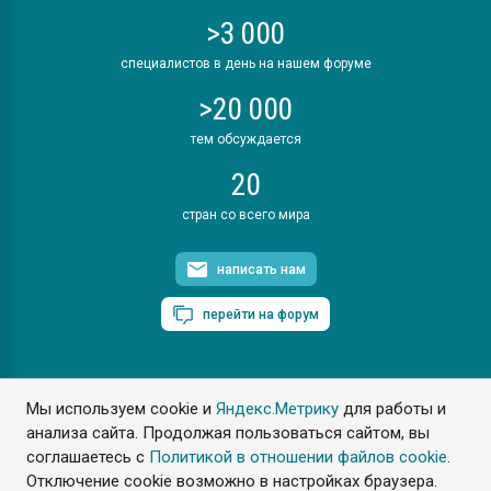
>3 000
специалистов в день на нашем форуме
>20 000
тем обсуждается
20
стран со всего мира
написать нам
перейти на форум
Мы используем cookie и
Яндекс.Метрику
для работы и
ПластЭксперт © 2006. Все права защищены
анализа сайта. Продолжая пользоваться сайтом, вы
Разрешается копирование материалов сайта с обязательной
ссылкой на www.e-plastic.ru
соглашаетесь с
Политикой в отношении файлов cookie
.
Отключение cookie возможно в настройках браузера.
Разработка сайта