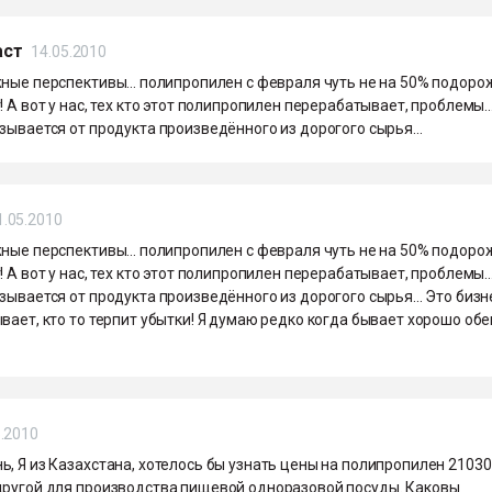
аст
14.05.2010
ные перспективы... полипропилен с февраля чуть не на 50% подорож
! А вот у нас, тех кто этот полипропилен перерабатывает, проблемы..
зывается от продукта произведённого из дорогого сырья...
1.05.2010
ные перспективы... полипропилен с февраля чуть не на 50% подорож
! А вот у нас, тех кто этот полипропилен перерабатывает, проблемы..
зывается от продукта произведённого из дорогого сырья... Это бизне
вает, кто то терпит убытки! Я думаю редко когда бывает хорошо об
5.2010
, Я из Казахстана, хотелось бы узнать цены на полипропилен 2103
другой для производства пищевой одноразовой посуды. Каковы