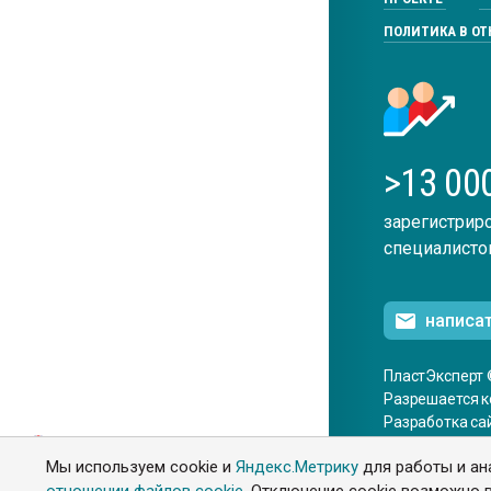
ПОЛИТИКА В О
>13 00
зарегистрир
специалисто
написа
ПластЭксперт 
Разрешается к
Разработка са
ENG
Мы используем cookie и
Яндекс.Метрику
для работы и ан