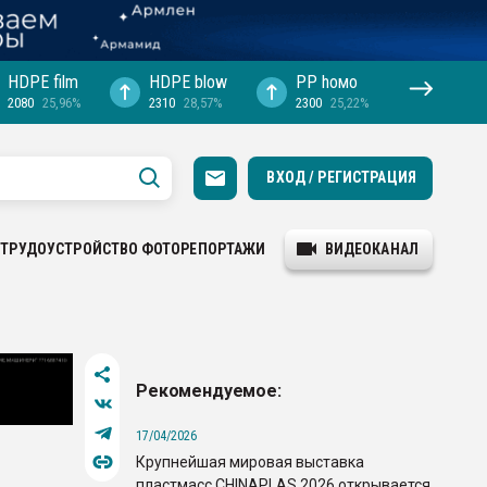
HDPE film
HDPE blow
PP hомо
2080
25,96%
2310
28,57%
2300
25,22%
ВХОД / РЕГИСТРАЦИЯ
ТРУДОУСТРОЙСТВО
ФОТОРЕПОРТАЖИ
ВИДЕОКАНАЛ
Рекомендуемое:
17/04/2026
Крупнейшая мировая выставка
пластмасс CHINAPLAS 2026 открывается