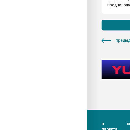
предположе
предыд
О
К
ПРОЕКТЕ