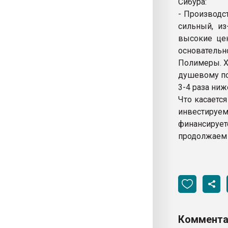
Сибура:
- Производс
сильный, из
высокие цен
основательн
Полимеры. Х
душевому по
3-4 раза ниж
Что касаетс
инвестируем
финансирует
продолжаем 
Коммента