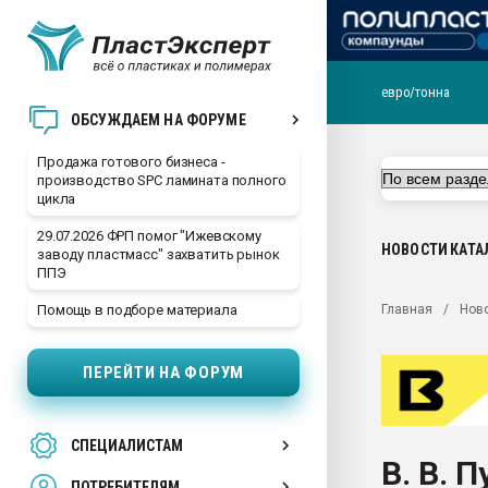
евро/тонна
28.07.2026 Автоматиза
ОБСУЖДАЕМ НА ФОРУМЕ
первый план в перераб
пластмасс
Продажа готового бизнеса -
производство SPC ламината полного
28.07.2026 "Техноникол
цикла
ситуацией на строител
29.07.2026 ФРП помог "Ижевскому
Всё, что касается выду
НОВОСТИ
КАТА
заводу пластмасс" захватить рынок
бутылок
ППЭ
Материал поверхности 
Главная
Нов
Помощь в подборе материала
вакуумного формовани
Продам отходы Компо
ПЕРЕЙТИ НА ФОРУМ
поликарбоната и АБС-п
Armaloy PC/ABS-1IM че
26.07.2022 "Сибирский т
СПЕЦИАЛИСТАМ
намного дороже
В. В. 
ПОТРЕБИТЕЛЯМ
Профильная литератур