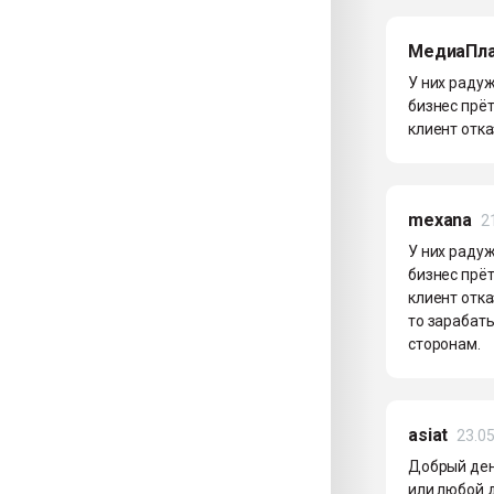
МедиаПл
У них радуж
бизнес прёт
клиент отка
mexana
2
У них радуж
бизнес прёт
клиент отка
то зарабаты
сторонам.
asiat
23.0
Добрый день
или любой 