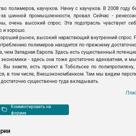
тво полимеров, каучуков. Начну с каучуков. В 2008 году 
-за шинной промышленности, провал. Сейчас - ренессан
ы, очень высокий спрос. Эта подотрасль чувствует себ
о и хорошо.
ороший рынок, высокий нарастающий внутренний спрос. Р
треблению полимеров находится по-прежнему достаточно 
е, чем Западная Европа. Здесь есть существенный потенциа
я экономики - здесь она тоже достаточно адекватная, и м
. Вы знаете, есть проект в Тобольске по полипропилену,
ся, в том числе, Внешэкономбанком. Там мы видим персп
достаточно существенно туда вкладывать.
Плас
Комментировать на
форуме
рии