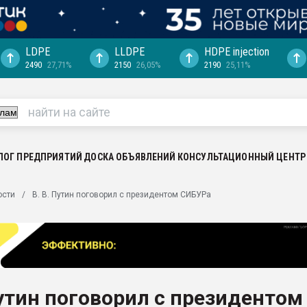
LDPE
LLDPE
HDPE injection
2490
27,71%
2150
26,05%
2190
25,11%
ция выходит на
отке
ь" довольна
ьном рынке
ва ПЭТ
ЛОГ ПРЕДПРИЯТИЙ
ДОСКА ОБЪЯВЛЕНИЙ
КОНСУЛЬТАЦИОННЫЙ ЦЕНТР
пуансона для
ости
В. В. Путин поговорил с президентом СИБУРа
я
зиция
ластика
рный цвет
итан" стал
Путин поговорил с президентом
а. Продажа,