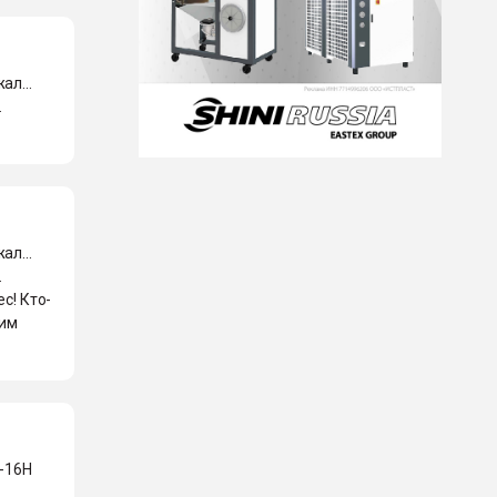
ал...
.
ал...
.
с! Кто-
еим
0-16Н