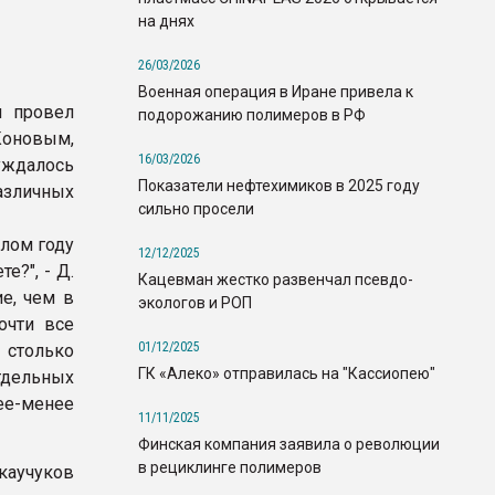
на днях
26/03/2026
Военная операция в Иране привела к
н провел
подорожанию полимеров в РФ
Коновым,
16/03/2026
уждалось
Показатели нефтехимиков в 2025 году
азличных
сильно просели
шлом году
12/12/2025
е?", - Д.
Кацевман жестко развенчал псевдо-
ие, чем в
экологов и РОП
очти все
01/12/2025
 столько
ГК «Алеко» отправилась на "Кассиопею"
тдельных
ее-менее
11/11/2025
Финская компания заявила о революции
в рециклинге полимеров
 каучуков