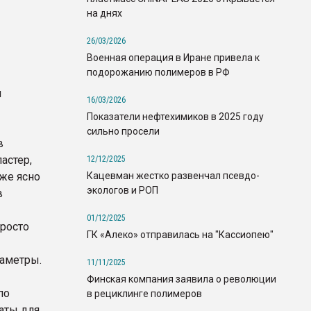
на днях
26/03/2026
Военная операция в Иране привела к
подорожанию полимеров в РФ
и
16/03/2026
Показатели нефтехимиков в 2025 году
сильно просели
в
астер,
12/12/2025
Кацевман жестко развенчал псевдо-
уже ясно
экологов и РОП
в
01/12/2025
росто
ГК «Алеко» отправилась на "Кассиопею"
раметры.
11/11/2025
Финская компания заявила о революции
по
в рециклинге полимеров
аты для