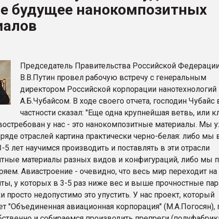
че будущее нанокомпозитных
рный цвет
иалов
ФОРУМ
Председатель Правительства Российской Федераци
В.В.Путин провел рабочую встречу с генеральным
директором Российской корпорации нанотехнологий
А.Б.Чубайсом. В ходе своего отчета, господин Чубайс 
частности сказал: "Еще одна крупнейшая ветвь, или кл
востребован у нас - это нанокомпозитные материалы. Мы 
 ряде отраслей картина практически черно-белая: либо мы 
5 лет научимся производить и поставлять в эти отрасли
тные материалы разных видов и конфигураций, либо мы п
ряем. Авиастроение - очевидно, что весь мир переходит на
ты, у которых в 3-5 раз ниже вес и выше прочностные па
и просто недопустимо это упустить. У нас проект, который
т "Объединенная авиационная корпорация" (М.А.Погосян), 
бственно и собираемся производить препреги (полуфабрик