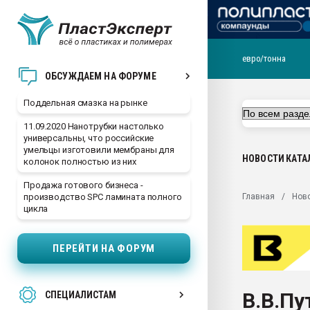
евро/тонна
Помощь в подборе мат
ОБСУЖДАЕМ НА ФОРУМЕ
Вакуум-формовочные 
Поддельная смазка на рынке
ближайшее подмосковье
Подмосковье, Москва
11.09.2020 Нанотрубки настолько
универсальны, что российские
28.07.2026 Автоматиза
умельцы изготовили мембраны для
первый план в перераб
НОВОСТИ
КАТА
колонок полностью из них
пластмасс
Продажа готового бизнеса -
28.07.2026 "Техноникол
Главная
Нов
производство SPC ламината полного
ситуацией на строител
цикла
Всё, что касается выду
бутылок
ПЕРЕЙТИ НА ФОРУМ
Материал поверхности 
вакуумного формовани
В.В.Пу
СПЕЦИАЛИСТАМ
Продам отходы Компо
поликарбоната и АБС-п