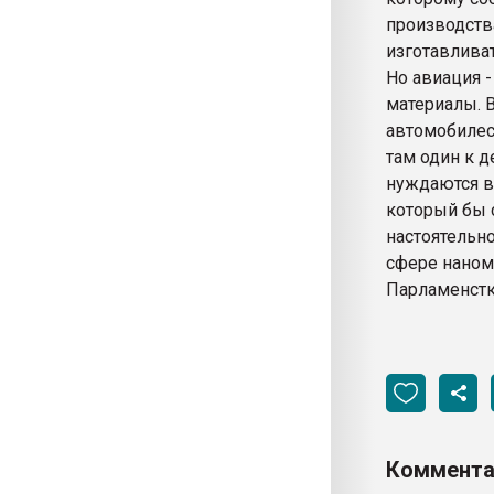
производств
изготавлива
Но авиация 
материалы. В
автомобилест
там один к д
нуждаются в 
который бы 
настоятельн
сфере наном
Парламенстк
Коммента