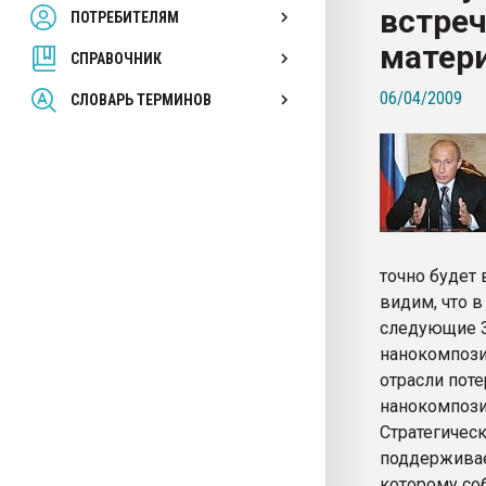
встре
ПОТРЕБИТЕЛЯМ
Armaloy PC/ABS-1IM че
матер
СПРАВОЧНИК
ПЕРЕЙТИ НА 
06/04/2009
СЛОВАРЬ ТЕРМИНОВ
точно будет 
видим, что в
следующие 3-
нанокомпози
отрасли поте
нанокомпози
Стратегическ
поддерживае
которому со