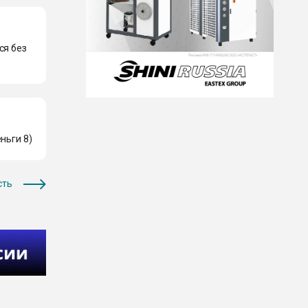
ся без
ньги 8)
сть