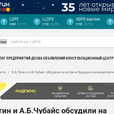
LDPE
LLDPE
HDPE injection
2490
27,71%
2150
26,05%
2190
25,11%
ериала
машины:
, с.-в.
ция выходит на
отке
ЛОГ ПРЕДПРИЯТИЙ
ДОСКА ОБЪЯВЛЕНИЙ
КОНСУЛЬТАЦИОННЫЙ ЦЕНТР
ь" довольна
ости
В.В.Путин и А.Б.Чубайс обсудили на встрече будущее нанокомпозит
ьном рынке
ва ПЭТ
пуансона для
я
тин и А.Б.Чубайс обсудили на
зиция
ластика