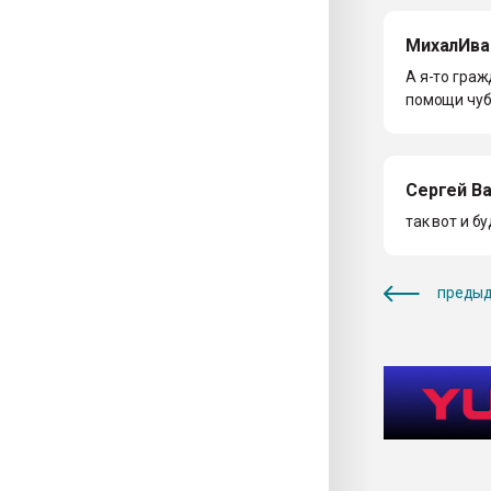
МихалИва
А я-то граж
помощи чуба
Сергей В
так вот и б
предыд