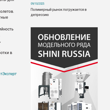
09/10/2025
Полимерный рынок погружается в
олетов.
депрессию
тные
ийность
,
,
ботки в
тЭксперт