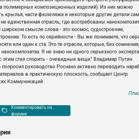
а полимерных композиционных изделий). Из них можно
ть крылья, части фюзеляжа и некоторые другие детали сам
- не единственная отрасль, где востребованы нанокомпози
 широком смысле слова - это космос, судостроение,
роение. То есть по серийности - Вы же понимаете, что сер
есяти или один к ста. Это те отрасли, которые, без сомнения
нанокомпозитах. Я не знаю ни одного серьезного эксперта
с этим стал спорить - очевидные вещи." Владимир Путин
о попросил руководство Роснано активно переводить нара
атериалов в практическую плоскость, сообщает Центр
их Коммуникаций.
Плас
Комментировать на
форуме
рии