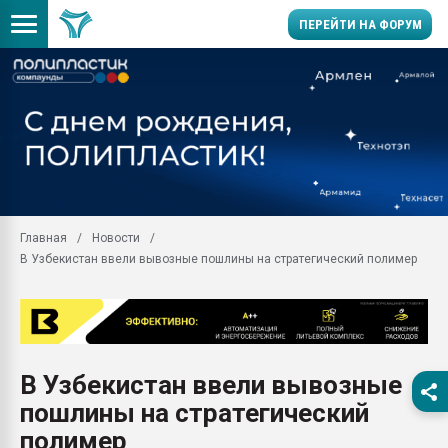
ПЕРЕЙТИ НА ФОРУМ
Вакуум-формовочные 
ближайшее подмосковье
Подмосковье, Москва
28.07.2026 Автоматиза
первый план в перераб
пластмасс
Главная
Новости
28.07.2026 "Техноникол
В Узбекистан ввели вывозные пошлины на стратегический полимер
ситуацией на строител
Всё, что касается выду
бутылок
Материал поверхности 
вакуумного формовани
В Узбекистан ввели вывозные
Продам отходы Компо
пошлины на стратегический
поликарбоната и АБС-п
Armaloy PC/ABS-1IM че
полимер