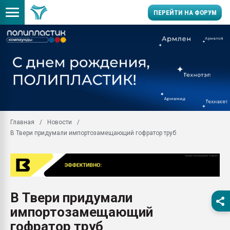
ПЕРЕЙТИ НА ФОРУМ
29.07.2026 ФРП помог 
заводу пластмасс" зах
ППЭ
Помощь в подборе мат
Вакуум-формовочные 
ближайшее подмосковье
Главная
Новости
Подмосковье, Москва
В Твери придумали импортозамещающий гофратор труб
28.07.2026 Автоматиза
первый план в перераб
пластмасс
28.07.2026 "Техноникол
ситуацией на строител
В Твери придумали
Всё, что касается выду
импортозамещающий
бутылок
гофратор труб
Материал поверхности 