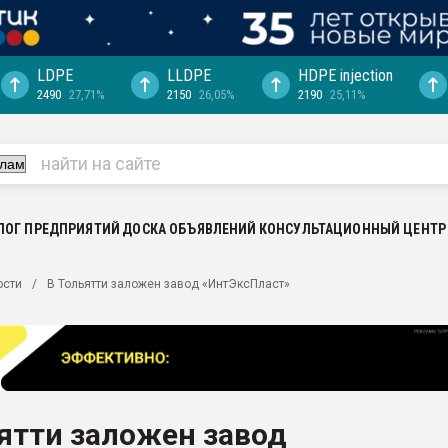
LDPE
LLDPE
HDPE injection
2490
27,71%
2150
26,05%
2190
25,11%
еса -
ината полного
"Ижевскому
ватить рынок
ЛОГ ПРЕДПРИЯТИЙ
ДОСКА ОБЪЯВЛЕНИЙ
КОНСУЛЬТАЦИОННЫЙ ЦЕНТР
ериала
машины:
ости
В Тольятти заложен завод «ИнтЭксПласт»
, с.-в.
ция выходит на
отке
ь" довольна
ятти заложен завод
ьном рынке