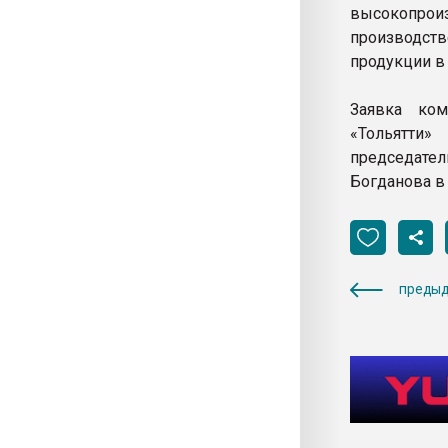
высокопрои
производст
продукции в 
Заявка ком
«Тольятти
председат
Богданова в 
предыд