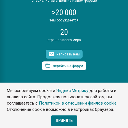
специалистов в день на нашем форуме
>20 000
тем обсуждается
20
стран со всего мира
написать нам
перейти на форум
Мы используем cookie и
Яндекс.Метрику
для работы и
ПластЭксперт © 2006. Все права защищены
анализа сайта. Продолжая пользоваться сайтом, вы
Разрешается копирование материалов сайта с обязательной
ссылкой на www.e-plastic.ru
соглашаетесь с
Политикой в отношении файлов cookie
.
Отключение cookie возможно в настройках браузера.
Разработка сайта
ПРИНЯТЬ