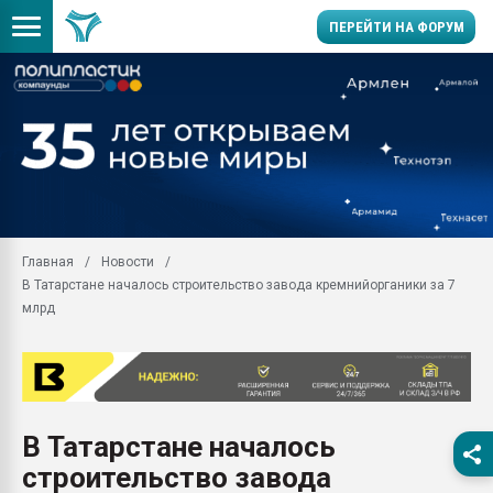
ПЕРЕЙТИ НА ФОРУМ
Продажа готового бизн
производство SPC лам
цикла
29.07.2026 ФРП помог 
заводу пластмасс" зах
ППЭ
Главная
Новости
Помощь в подборе мат
В Татарстане началось строительство завода кремнийорганики за 7
Вакуум-формовочные 
млрд
ближайшее подмосковье
Подмосковье, Москва
28.07.2026 Автоматиза
первый план в перераб
пластмасс
В Татарстане началось
28.07.2026 "Техноникол
строительство завода
ситуацией на строител