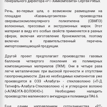
генерального директора «РТ-Химкомпозита» Сергей Рябых.
Речь, во-первых шла, о возможном размещении на
площадке «Казаньоргсинтеза» производства
сверхвысокомолекулярного полиэтилена (СВМПЭ)
волоконных, прессовых и экструзионных марок. Этот
материал в виду его особых свойств применяется в разных
сферах, включая изготовление бронежилетов, поэтому
включен в правительственный перечень
импортозамещающей продукции.
Другой проект предполагает производство газовых
баллонов четвертого поколения из полимерных
композиционных материалов (ПКМ). Они в четыре раза
легче металлических при высокой прочности и отсутствии
газопроницаемости. Два из необходимых компонентов уже
производятся в ОЭЗ «Алабуга» - стекловолокно («П-Д
Татнефть-Алабуга-Стекловолокно ») и углеродное волокно
(«АЛАБУГА-ВОЛОКНО»). Необходимо наладить
производство малеинового ангидрида и полиамида ПА6.6.
Еще одним направлением сотрудничества «РТ-