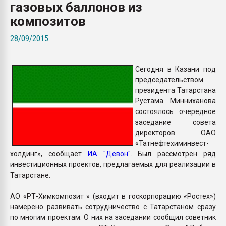
газовых баллонов из
Всё, что касается выду
бутылок
композитов
28/09/2015
ПЕРЕЙТИ НА 
Сегодня в Казани под
председательством
президента Татарстана
Рустама Минниханова
состоялось очередное
заседание совета
директоров ОАО
«Татнефтехиминвест-
холдинг», сообщает
ИА "Девон"
. Был рассмотрен ряд
инвестиционных проектов, предлагаемых для реализации в
Татарстане.
АО «РТ-Химкомпозит » (входит в госкорпорацию «Ростех»)
намерено развивать сотрудничество с Татарстаном сразу
по многим проектам. О них на заседании сообщил советник