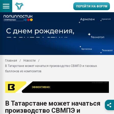
ПЕРЕЙТИ НА ФОРУМ
Продажа готового бизн
производство SPC лам
цикла
29.07.2026 ФРП помог 
заводу пластмасс" зах
ППЭ
Главная
Новости
Помощь в подборе мат
В Татарстане может начаться производство СВМПЭ и газовых
Вакуум-формовочные 
баллонов из композитов
ближайшее подмосковье
Подмосковье, Москва
28.07.2026 Автоматиза
первый план в перераб
пластмасс
В Татарстане может начаться
28.07.2026 "Техноникол
производство СВМПЭ и
ситуацией на строител