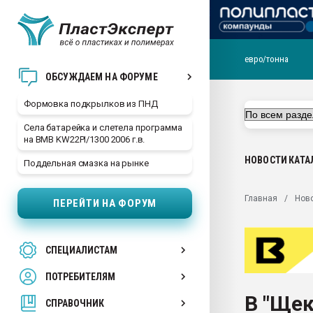
евро/тонна
Продажа готового бизн
ОБСУЖДАЕМ НА ФОРУМЕ
производство SPC лам
цикла
Формовка подкрылков из ПНД
29.07.2026 ФРП помог 
Села батарейка и слетела программа
заводу пластмасс" зах
на BMB KW22PI/1300 2006 г.в.
ППЭ
НОВОСТИ
КАТА
Поддельная смазка на рынке
Помощь в подборе мат
Вакуум-формовочные 
Главная
Нов
ПЕРЕЙТИ НА ФОРУМ
ближайшее подмосковье
Подмосковье, Москва
28.07.2026 Автоматиза
СПЕЦИАЛИСТАМ
первый план в перераб
пластмасс
ПОТРЕБИТЕЛЯМ
28.07.2026 "Техноникол
В "Щек
ситуацией на строител
СПРАВОЧНИК