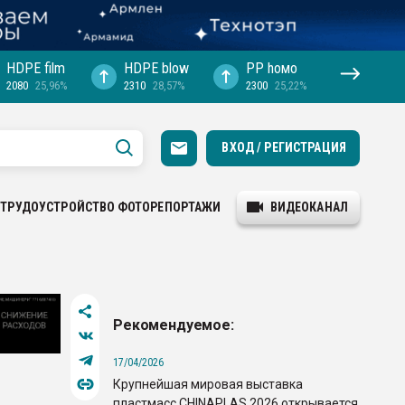
HDPE film
HDPE blow
PP hомо
2080
25,96%
2310
28,57%
2300
25,22%
ВХОД / РЕГИСТРАЦИЯ
ТРУДОУСТРОЙСТВО
ФОТОРЕПОРТАЖИ
ВИДЕОКАНАЛ
Рекомендуемое:
17/04/2026
Крупнейшая мировая выставка
пластмасс CHINAPLAS 2026 открывается