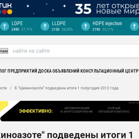
LDPE
LLDPE
HDPE injection
2490
27,71%
2150
26,05%
2190
25,11%
еса -
ината полного
"Ижевскому
ватить рынок
ЛОГ ПРЕДПРИЯТИЙ
ДОСКА ОБЪЯВЛЕНИЙ
КОНСУЛЬТАЦИОННЫЙ ЦЕНТР
ериала
машины:
ости
В "Щекиноазоте" подведены итоги 1 полугодия 2012 года
, с.-в.
ция выходит на
отке
ь" довольна
иноазоте" подведены итоги 1
ьном рынке