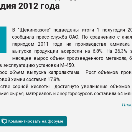
дия 2012 года
ва ПЭТ
ФОРУМ
В "Щекиноазоте" подведены итоги 1 полугодия 20
сообщила пресс-служба ОАО. По сравнению с ана
периодом 2011 года на производстве аммиака
выпуска продукции возросли на 6,8%. На 26,3% 
месяцев вырос объем произведенного метанола, б
 эксплуатацию установки М-450.
зрос объем выпуска капролактама. Рост объемов прои
овой химии составил 17,8%.
стве серной кислоты достигнуто увеличение объемов 
ия сырья, материалов и энергоресурсов составила 64 млн
Плас