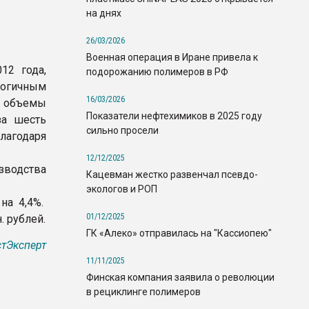
на днях
26/03/2026
Военная операция в Иране привела к
12 года,
подорожанию полимеров в РФ
логичным
16/03/2026
 объемы
Показатели нефтехимиков в 2025 году
за шесть
сильно просели
лагодаря
12/12/2025
зводства
Кацевман жестко развенчал псевдо-
экологов и РОП
на 4,4%.
01/12/2025
. рублей.
ГК «Алеко» отправилась на "Кассиопею"
тЭксперт
11/11/2025
Финская компания заявила о революции
в рециклинге полимеров