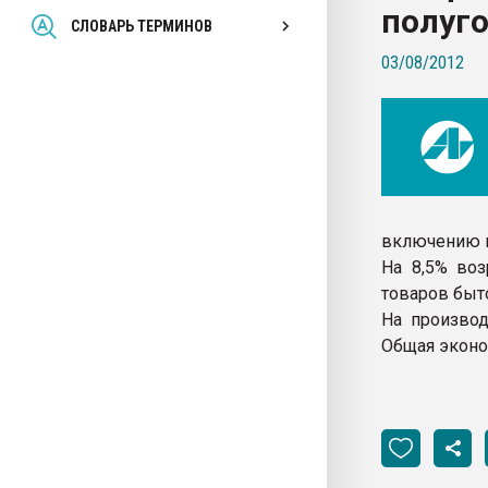
полуго
Всё, что касается выду
СЛОВАРЬ ТЕРМИНОВ
бутылок
03/08/2012
ПЕРЕЙТИ НА 
включению в
На 8,5% во
товаров быт
На производ
Общая эконом