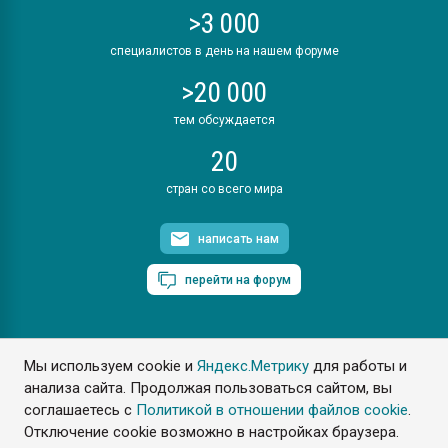
>3 000
специалистов в день на нашем форуме
>20 000
тем обсуждается
20
стран со всего мира
написать нам
перейти на форум
Мы используем cookie и
Яндекс.Метрику
для работы и
ПластЭксперт © 2006. Все права защищены
анализа сайта. Продолжая пользоваться сайтом, вы
Разрешается копирование материалов сайта с обязательной
ссылкой на www.e-plastic.ru
соглашаетесь с
Политикой в отношении файлов cookie
.
Отключение cookie возможно в настройках браузера.
Разработка сайта