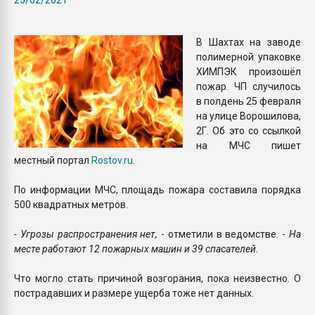
Armaloy PC/ABS-1IM че
В Шахтах на заводе
ПЕРЕЙТИ НА 
полимерной упаковке
ХИМПЭК произошёл
пожар. ЧП случилось
в полдень 25 февраля
на улице Ворошилова,
2Г. Об это со ссылкой
на МЧС пишет
местный портал
Rostov.ru
.
По информации МЧС, площадь пожара составила порядка
500 квадратных метров.
- Угрозы распространения нет,
- отметили в ведомстве. -
На
месте работают 12 пожарных машин и 39 спасателей.
Что могло стать причиной возгорания, пока неизвестно. О
пострадавших и размере ущерба тоже нет данных.