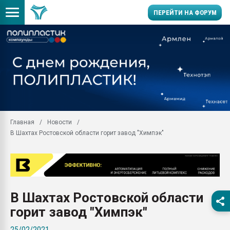
ПЕРЕЙТИ НА ФОРУМ
Помощь в подборе мат
Вакуум-формовочные 
ближайшее подмосковье
Подмосковье, Москва
28.07.2026 Автоматиза
первый план в перераб
Главная
Новости
пластмасс
В Шахтах Ростовской области горит завод "Химпэк"
28.07.2026 "Техноникол
ситуацией на строител
Всё, что касается выду
бутылок
В Шахтах Ростовской области
Материал поверхности 
вакуумного формовани
горит завод "Химпэк"
Продам отходы Компо
25/02/2021
поликарбоната и АБС-п