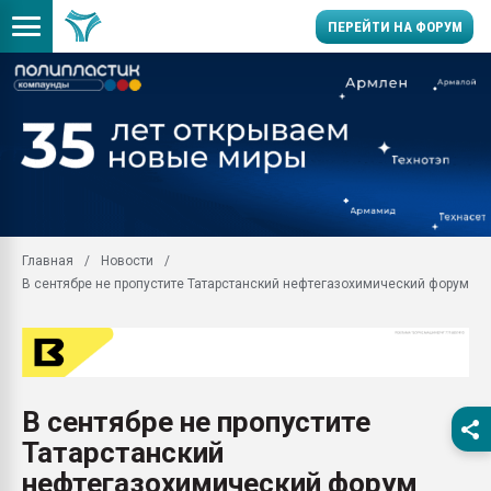
ПЕРЕЙТИ НА ФОРУМ
Продажа готового бизн
производство SPC лам
цикла
29.07.2026 ФРП помог 
заводу пластмасс" зах
ППЭ
Главная
Новости
Помощь в подборе мат
В сентябре не пропустите Татарстанский нефтегазохимический форум
Вакуум-формовочные 
ближайшее подмосковье
Подмосковье, Москва
28.07.2026 Автоматиза
первый план в перераб
В сентябре не пропустите
пластмасс
Татарстанский
28.07.2026 "Техноникол
ситуацией на строител
нефтегазохимический форум