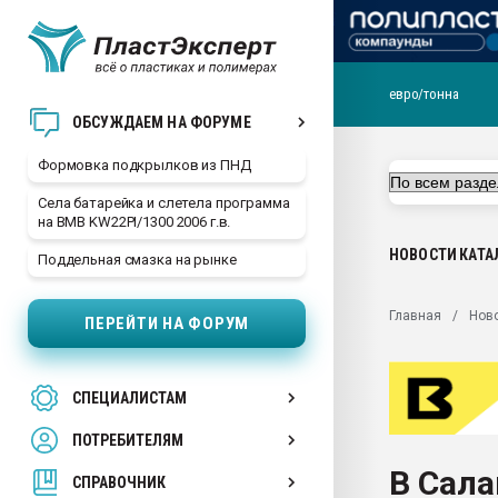
евро/тонна
Продажа готового бизн
ОБСУЖДАЕМ НА ФОРУМЕ
производство SPC лам
цикла
Формовка подкрылков из ПНД
29.07.2026 ФРП помог 
Села батарейка и слетела программа
заводу пластмасс" зах
на BMB KW22PI/1300 2006 г.в.
ППЭ
НОВОСТИ
КАТА
Поддельная смазка на рынке
Помощь в подборе мат
Вакуум-формовочные 
Главная
Нов
ПЕРЕЙТИ НА ФОРУМ
ближайшее подмосковье
Подмосковье, Москва
28.07.2026 Автоматиза
СПЕЦИАЛИСТАМ
первый план в перераб
пластмасс
ПОТРЕБИТЕЛЯМ
28.07.2026 "Техноникол
В Сал
ситуацией на строител
СПРАВОЧНИК