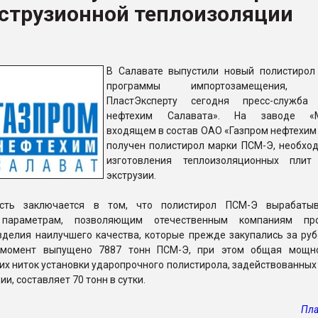
кструзионной теплоизоляции
ва ПЭТ
ФОРУМ
В Салавате выпустили новый полистирол
программы импортозамещения, с
ПластЭксперту сегодня пресс-служба 
нефтехим Салавата». На заводе «М
входящем в состав ОАО «Газпром нефтехим 
получен полистирол марки ПСМ-Э, необхо
изготовления теплоизоляционных плит
экструзии.
ость заключается в том, что полистирол ПСМ-Э вырабатыв
 параметрам, позволяющим отечественным компаниям про
зделия наилучшего качества, которые прежде закупались за ру
 момент выпущено 7887 тонн ПСМ-Э, при этом общая мощно
их ниток установки ударопрочного полистирола, задействованных
ии, составляет 70 тонн в сутки.
Пла