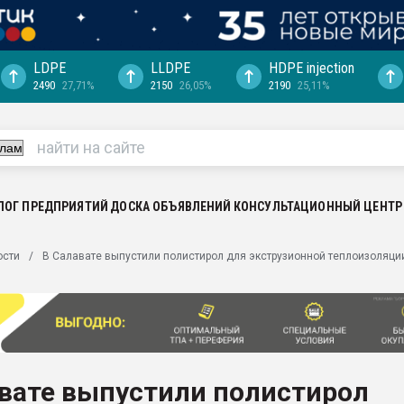
LDPE
LLDPE
HDPE injection
2490
27,71%
2150
26,05%
2190
25,11%
еса -
ината полного
"Ижевскому
ватить рынок
ЛОГ ПРЕДПРИЯТИЙ
ДОСКА ОБЪЯВЛЕНИЙ
КОНСУЛЬТАЦИОННЫЙ ЦЕНТР
ериала
машины:
ости
В Салавате выпустили полистирол для экструзионной теплоизоляци
, с.-в.
ция выходит на
отке
ь" довольна
авате выпустили полистирол
ьном рынке