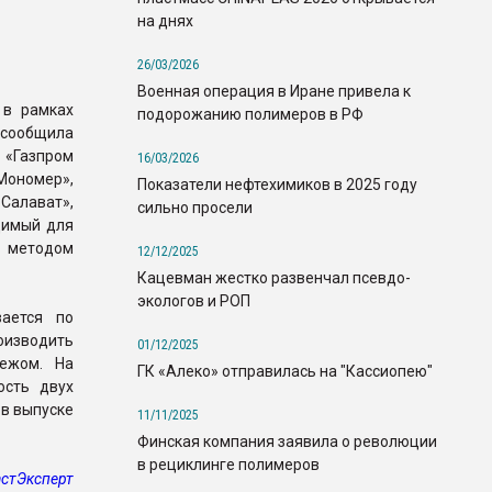
на днях
26/03/2026
Военная операция в Иране привела к
 в рамках
подорожанию полимеров в РФ
ообщила
«Газпром
16/03/2026
ономер»,
Показатели нефтехимиков в 2025 году
Салават»,
сильно просели
димый для
 методом
12/12/2025
Кацевман жестко развенчал псевдо-
экологов и РОП
ается по
изводить
01/12/2025
бежом. На
ГК «Алеко» отправилась на "Кассиопею"
сть двух
 в выпуске
11/11/2025
Финская компания заявила о революции
в рециклинге полимеров
стЭксперт