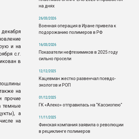
на днях
26/03/2026
Военная операция в Иране привела к
 декабря
подорожанию полимеров в РФ
ановление
16/03/2026
рую и на
Показатели нефтехимиков в 2025 году
ября с.г.
сильно просели
икован в
12/12/2025
Кацевман жестко развенчал псевдо-
й пошлины
экологов и РОП
 также на
01/12/2025
 и прочие
ГК «Алеко» отправилась на "Кассиопею"
а темные
укты), а
11/11/2025
числе на
Финская компания заявила о революции
в рециклинге полимеров