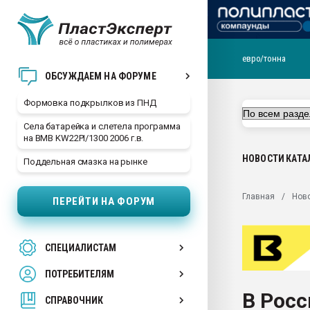
евро/тонна
Продажа готового бизн
ОБСУЖДАЕМ НА ФОРУМЕ
производство SPC лам
цикла
Формовка подкрылков из ПНД
29.07.2026 ФРП помог 
Села батарейка и слетела программа
заводу пластмасс" зах
на BMB KW22PI/1300 2006 г.в.
ППЭ
НОВОСТИ
КАТА
Поддельная смазка на рынке
Помощь в подборе мат
Вакуум-формовочные 
Главная
Нов
ПЕРЕЙТИ НА ФОРУМ
ближайшее подмосковье
Подмосковье, Москва
28.07.2026 Автоматиза
СПЕЦИАЛИСТАМ
первый план в перераб
пластмасс
ПОТРЕБИТЕЛЯМ
28.07.2026 "Техноникол
В Рос
ситуацией на строител
СПРАВОЧНИК