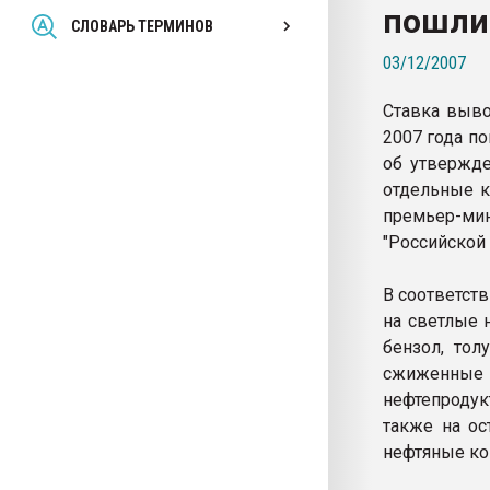
пошли
Всё, что касается выду
СЛОВАРЬ ТЕРМИНОВ
бутылок
03/12/2007
ПЕРЕЙТИ НА 
Ставка выво
2007 года п
об утвержд
отдельные к
премьер-мин
"Российской 
В соответст
на светлые 
бензол, тол
сжиженные г
нефтепродук
также на ос
нефтяные кок