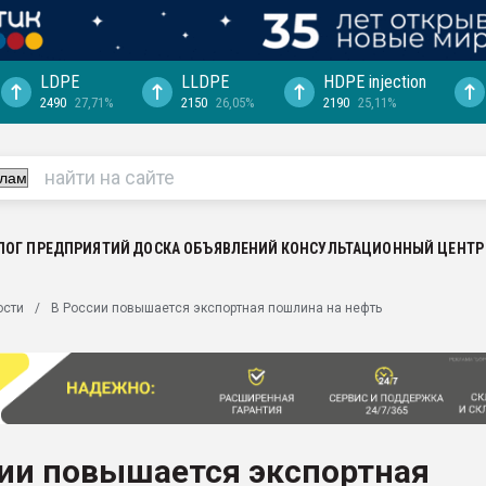
LDPE
LLDPE
HDPE injection
2490
27,71%
2150
26,05%
2190
25,11%
еса -
ината полного
"Ижевскому
ватить рынок
ЛОГ ПРЕДПРИЯТИЙ
ДОСКА ОБЪЯВЛЕНИЙ
КОНСУЛЬТАЦИОННЫЙ ЦЕНТР
ериала
машины:
ости
В России повышается экспортная пошлина на нефть
, с.-в.
ция выходит на
отке
ь" довольна
сии повышается экспортная
ьном рынке