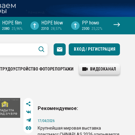
HDPE film
HDPE blow
PP hомо
2080
25,96%
2310
28,57%
2300
25,22%
ВХОД / РЕГИСТРАЦИЯ
ТРУДОУСТРОЙСТВО
ФОТОРЕПОРТАЖИ
ВИДЕОКАНАЛ
Рекомендуемое:
17/04/2026
Крупнейшая мировая выставка
пластмасс CHINAPLAS 2026 открывается