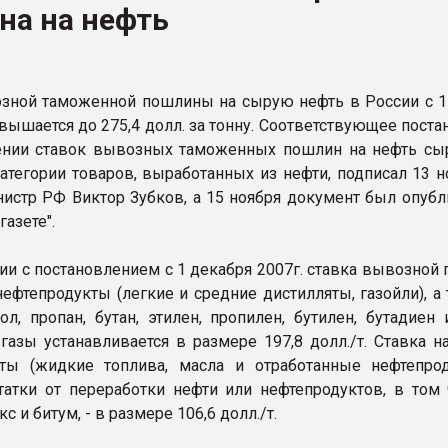
на на нефть
ва ПЭТ
ФОРУМ
зной таможенной пошлины на сырую нефть в России с 1
овышается до 275,4 долл. за тонну. Соответствующее пост
ении ставок вывозных таможенных пошлин на нефть сы
атегории товаров, выработанных из нефти, подписал 13 но
истр РФ Виктор Зубков, а 15 ноября документ был опубл
газете".
вии с постановлением с 1 декабря 2007г. ставка вывозно
нефтепродукты (легкие и средние дистилляты, газойли), а
уол, пропан, бутан, этилен, пропилен, бутилен, бутадиен
азы устанавливается в размере 197,8 долл./т. Ставка н
ты (жидкие топлива, масла и отработанные нефтепрод
татки от переработки нефти или нефтепродуктов, в том 
с и битум, - в размере 106,6 долл./т.