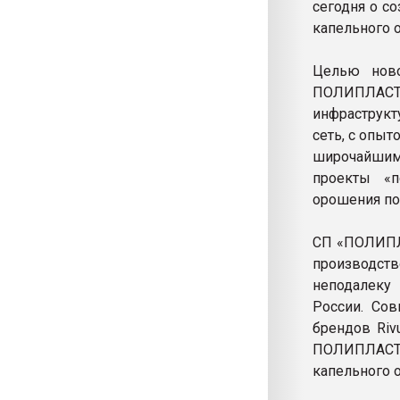
сегодня о с
капельного 
Целью ново
ПОЛИПЛАСТИ
инфраструк
сеть, с опыт
широчайшим 
проекты «п
орошения по
СП «ПОЛИПЛ
производств
неподалеку
России. Сов
брендов Riv
ПОЛИПЛАСТИК
капельного 