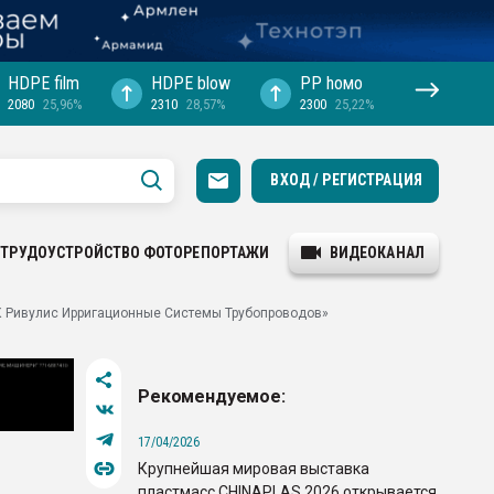
HDPE film
HDPE blow
PP hомо
2080
25,96%
2310
28,57%
2300
25,22%
ВХОД / РЕГИСТРАЦИЯ
ТРУДОУСТРОЙСТВО
ФОТОРЕПОРТАЖИ
ВИДЕОКАНАЛ
К Ривулис Ирригационные Системы Трубопроводов»
Рекомендуемое:
17/04/2026
Крупнейшая мировая выставка
пластмасс CHINAPLAS 2026 открывается