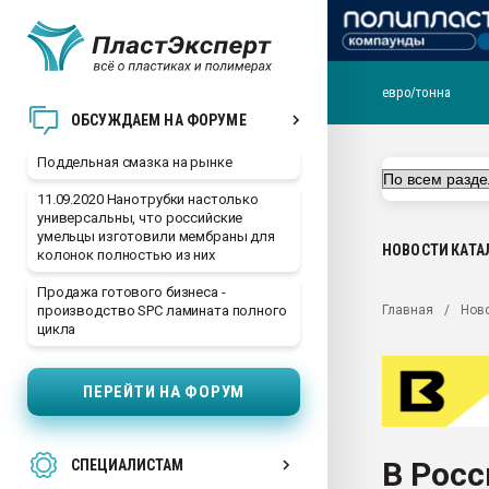
евро/тонна
Помощь в подборе мат
ОБСУЖДАЕМ НА ФОРУМЕ
Вакуум-формовочные 
Поддельная смазка на рынке
ближайшее подмосковье
Подмосковье, Москва
11.09.2020 Нанотрубки настолько
универсальны, что российские
28.07.2026 Автоматиза
умельцы изготовили мембраны для
первый план в перераб
НОВОСТИ
КАТА
колонок полностью из них
пластмасс
Продажа готового бизнеса -
28.07.2026 "Техноникол
Главная
Нов
производство SPC ламината полного
ситуацией на строител
цикла
Всё, что касается выду
бутылок
ПЕРЕЙТИ НА ФОРУМ
Материал поверхности 
вакуумного формовани
В Росс
СПЕЦИАЛИСТАМ
Продам отходы Компо
поликарбоната и АБС-п