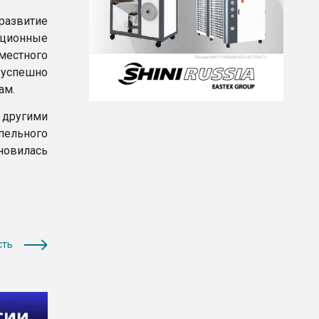
развитие
ционные
местного
 успешно
ам.
 другими
ельного
ановилась
сть