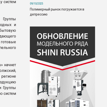
ву систем
09/10/2025
Полимерный рынок погружается в
депрессию
д Группы
водных и
сбытовую
ладающего
 готовые
ельного
» начнет
олжский,
 регионе
родукцию
и Группы
ю систем