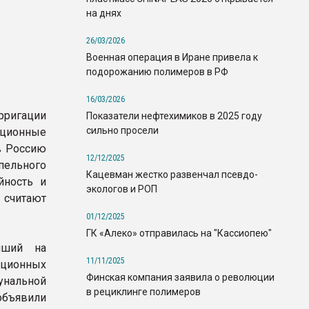
на днях
26/03/2026
Военная операция в Иране привела к
подорожанию полимеров в РФ
16/03/2026
игации
Показатели нефтехимиков в 2025 году
сильно просели
ционные
в Россию
12/12/2025
пельного
Кацевман жестко развенчал псевдо-
йность и
экологов и РОП
 считают
01/12/2025
ГК «Алеко» отправилась на "Кассиопею"
йший на
11/11/2025
иционных
Финская компания заявила о революции
унальной
в рециклинге полимеров
объявили