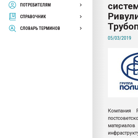
систе
ПОТРЕБИТЕЛЯМ
Armaloy PC/ABS-1IM че
Ривул
СПРАВОЧНИК
ПЕРЕЙТИ НА 
Трубо
СЛОВАРЬ ТЕРМИНОВ
05/03/2019
Компания 
постсоветс
материалов
инфраструкт