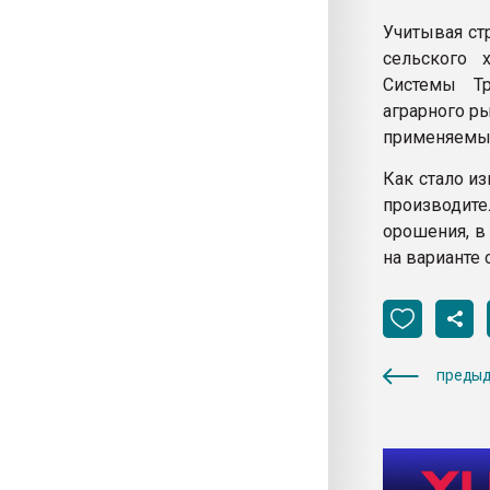
Учитывая ст
сельского 
Системы Тр
аграрного р
применяемым
Как стало и
производит
орошения, в
на варианте 
предыд