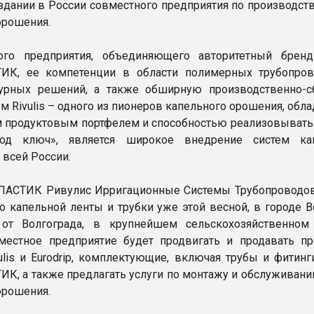
оздании в России совместного предприятия по производст
орошения.
го предприятия, объединяющего авторитетный брен
К, ее компетенции в области полимерных трубопро
турных решений, а также обширную производственно-
ом Rivulis – одного из пионеров капельного орошения, об
продуктовым портфелем и способностью реализовывать
од ключ», является широкое внедрение систем кап
 всей России.
АСТИК Ривулис Ирригационные Системы Трубопроводов
о капельной ленты и трубки уже этой весной, в городе В
 от Волгограда, в крупнейшем сельскохозяйственном
местное предприятие будет продвигать и продавать п
ulis и Eurodrip, комплектующие, включая трубы и фитинг
, а также предлагать услуги по монтажу и обслуживани
орошения.