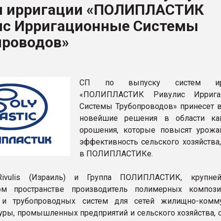
м ирригации «ПОЛИПЛАСТИК
рный цвет
ис Ирригационные Системы
ФОРУМ
проводов»
СП по выпуску систем ирр
«ПОЛИПЛАСТИК Ривулис Иррига
Системы Трубопроводов» принесет 
новейшие решения в области ка
орошения, которые повысят урожа
эффективность сельского хозяйства,
в ПОЛИПЛАСТИКе.
Rivulis (Израиль) и Группа ПОЛИПЛАСТИК, крупне
ком пространстве производитель полимерных композ
 и трубопроводных систем для сетей жилищно-комм
уры, промышленных предприятий и сельского хозяйства, 