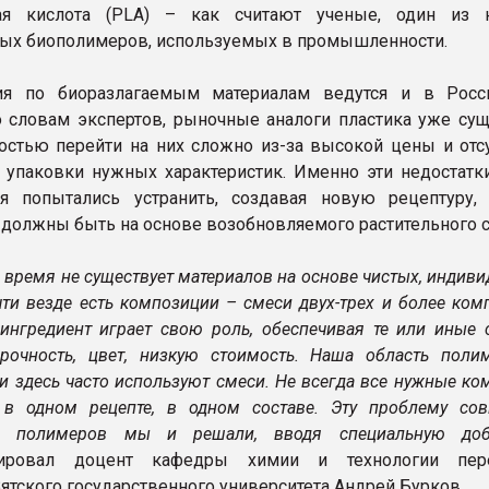
ая кислота (PLA) – как считают ученые, один из 
ых биополимеров, используемых в промышленности.
ия по биоразлагаемым материалам ведутся и в Росс
 словам экспертов, рыночные аналоги пластика уже сущ
остью перейти на них сложно из-за высокой цены и отсу
 упаковки нужных характеристик. Именно эти недостатк
ия попытались устранить, создавая новую рецептуру,
должны быть на основе возобновляемого растительного 
 время не существует материалов на основе чистых, индив
чти везде есть композиции – смеси двух-трех и более ком
ингредиент играет свою роль, обеспечивая те или иные с
рочность, цвет, низкую стоимость. Наша область поли
 и здесь часто используют смеси. Не всегда все нужные к
 в одном рецепте, в одном составе. Эту проблему со
х полимеров мы и решали, вводя специальную доба
тировал доцент кафедры химии и технологии пере
ятского государственного университета Андрей Бурков.