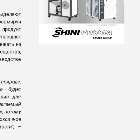
выделяют
формируя
 продукт
прощает
лежать на
вещества,
изводстве
 природе,
то будет
овия для
лагаемый
к, потому
оксичное
мости",
–