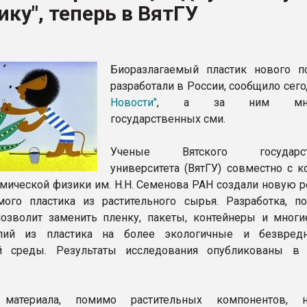
ику", теперь в ВятГУ
ва ПЭТ
ФОРУМ
Биоразлагаемый пластик нового п
разработали в России, сообщило сег
Новости"
, а за ним множ
государственных сми.
Ученые Вятского государст
университета (ВятГУ) совместно с к
имической физики им. Н.Н. Семенова РАН создали новую р
мого пластика из растительного сырья. Разработка, п
позволит заменить пленку, пакеты, контейнеры и многи
лий из пластика на более экологичные и безвред
 среды. Результаты исследования опубликованы в 
материала, помимо растительных компонентов, на