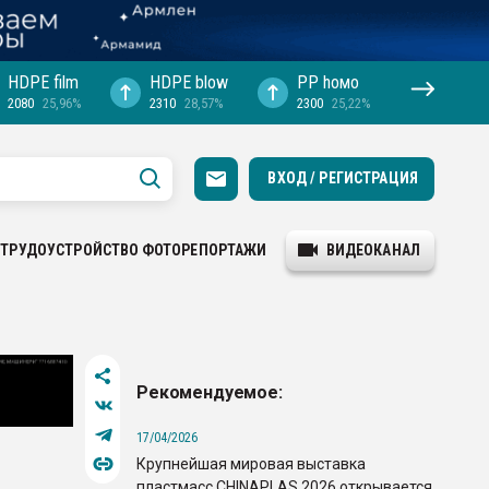
HDPE film
HDPE blow
PP hомо
2080
25,96%
2310
28,57%
2300
25,22%
ВХОД / РЕГИСТРАЦИЯ
ТРУДОУСТРОЙСТВО
ФОТОРЕПОРТАЖИ
ВИДЕОКАНАЛ
Рекомендуемое:
17/04/2026
Крупнейшая мировая выставка
пластмасс CHINAPLAS 2026 открывается