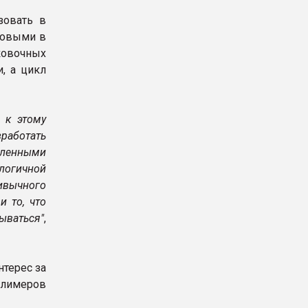
зовать в
зовыми в
ковочных
, а цикл
 к этому
работать
еленными
логичной
ривычного
и то, что
ываться"
,
нтерес за
олимеров