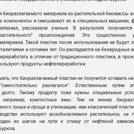
я биоразлагаемого материала из растительной биомассы 
 компоненты и смешивают их в специальных машинах, 
териал, рассказали ученые. В результате получается
астительного" происхождения. Это существенно у
материала. Такой пластик после использования не будет 
ятилетиями и сотнями лет. Он распадается на безвредные 
переработать в отличие от традиционного пластика, в про
пользуют продукты нефтепереработки.
ать, что биоразлагаемый пластик не получится оставить на
самостоятельно разлагался". Естественным путем э
 долго. Такому продукту тоже нужны специальные усл
, например, компостные ямы. Тем не менее, биораз
ного лучше и проще в утилизации, чем классический пласти
водстве используют возобновляемое растительное, не т
 один из шагов на пути к отказу от нефтяной зависи
Бурков.