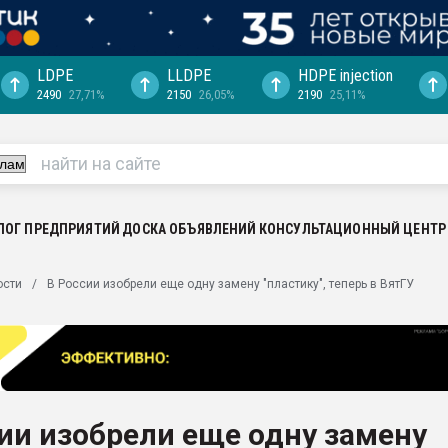
LDPE
LLDPE
HDPE injection
2490
27,71%
2150
26,05%
2190
25,11%
еса -
ината полного
"Ижевскому
ватить рынок
ЛОГ ПРЕДПРИЯТИЙ
ДОСКА ОБЪЯВЛЕНИЙ
КОНСУЛЬТАЦИОННЫЙ ЦЕНТР
ериала
машины:
ости
В России изобрели еще одну замену "пластику", теперь в ВятГУ
, с.-в.
ция выходит на
отке
ь" довольна
ии изобрели еще одну замену
ьном рынке