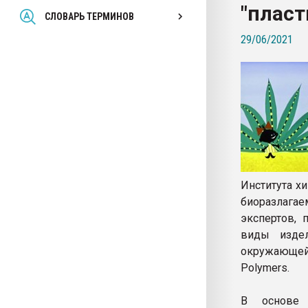
"пласт
Всё, что касается выду
СЛОВАРЬ ТЕРМИНОВ
бутылок
29/06/2021
ПЕРЕЙТИ НА 
Института х
биоразлагае
экспертов, 
виды изде
окружающей
Polymers.
В основе 