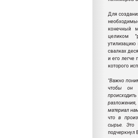
Для создани
необходимые
конечный ма
целиком "р
утилизацию 
свалках дес
и его легче 
которого ис
"Важно поним
чтобы он "
происходить
разложения
материал нам
что в произ
сырье. Это
подчеркнул 