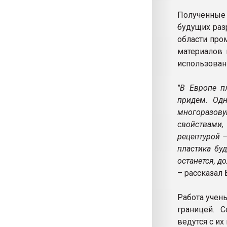
Полученные 
будущих раз
области про
материалов 
использован
"В Европе п
придем. Одн
многоразов
свойствами,
рецептурой 
пластика буд
останется, д
– рассказал 
Работа учен
границей. 
ведутся с их