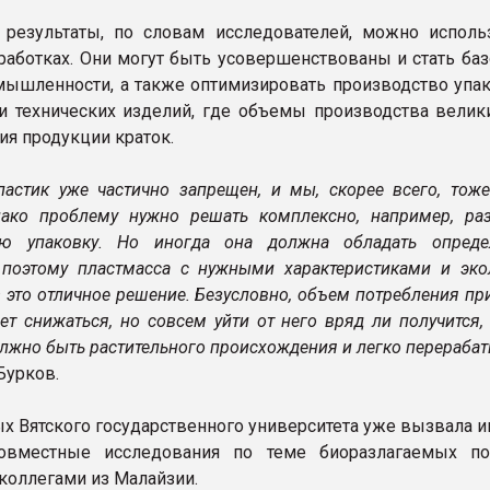
результаты, по словам исследователей, можно исполь
работках. Они могут быть усовершенствованы и стать ба
мышленности, а также оптимизировать производство упа
и технических изделий, где объемы производства велики
ия продукции краток.
ластик уже частично запрещен, и мы, скорее всего, тоже
ако проблему нужно решать комплексно, например, раз
ую упаковку. Но иногда она должна обладать опред
 поэтому пластмасса с нужными характеристиками и эко
– это отличное решение. Безусловно, объем потребления п
ет снижаться, но совсем уйти от него вряд ли получится, 
олжно быть растительного происхождения и легко перерабат
Бурков.
ых Вятского государственного университета уже вызвала и
Совместные исследования по теме биоразлагаемых п
 коллегами из Малайзии.