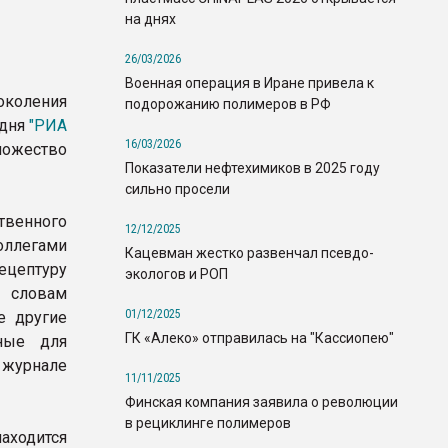
на днях
26/03/2026
Военная операция в Иране привела к
околения
подорожанию полимеров в РФ
одня
"РИА
16/03/2026
ество
Показатели нефтехимиков в 2025 году
сильно просели
венного
12/12/2025
оллегами
Кацевман жестко развенчал псевдо-
ецептуру
экологов и РОП
о словам
01/12/2025
е другие
ГК «Алеко» отправилась на "Кассиопею"
ные для
журнале
11/11/2025
Финская компания заявила о революции
в рециклинге полимеров
ходится