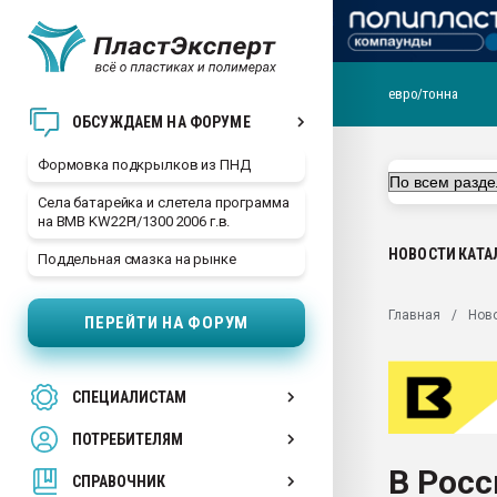
евро/тонна
Продажа готового бизн
ОБСУЖДАЕМ НА ФОРУМЕ
производство SPC лам
цикла
Формовка подкрылков из ПНД
29.07.2026 ФРП помог 
Села батарейка и слетела программа
заводу пластмасс" зах
на BMB KW22PI/1300 2006 г.в.
ППЭ
НОВОСТИ
КАТА
Поддельная смазка на рынке
Помощь в подборе мат
Вакуум-формовочные 
Главная
Нов
ПЕРЕЙТИ НА ФОРУМ
ближайшее подмосковье
Подмосковье, Москва
28.07.2026 Автоматиза
СПЕЦИАЛИСТАМ
первый план в перераб
пластмасс
ПОТРЕБИТЕЛЯМ
28.07.2026 "Техноникол
В Росс
ситуацией на строител
СПРАВОЧНИК