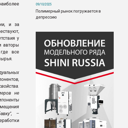
наиболее
09/10/2025
Полимерный рынок погружается в
депрессию
ии, и за
ествуют,
тствия у
и авторы
 где все
сырья.
идуальных
понентов,
войства.
меров не
омпоненты
вмещения
вку",
–
работки