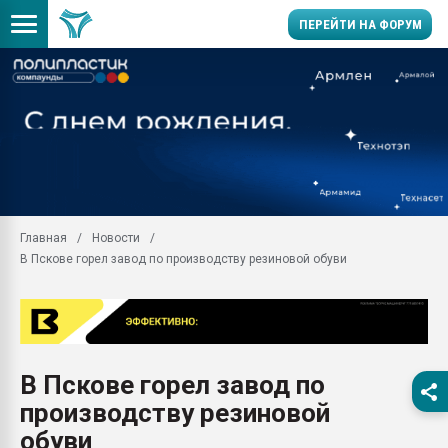
ПЕРЕЙТИ НА ФОРУМ
Продажа готового бизн
производство SPC лам
цикла
29.07.2026 ФРП помог 
заводу пластмасс" зах
ППЭ
Главная
Новости
Помощь в подборе мат
В Пскове горел завод по производству резиновой обуви
Вакуум-формовочные 
ближайшее подмосковье
Подмосковье, Москва
28.07.2026 Автоматиза
первый план в перераб
В Пскове горел завод по
пластмасс
производству резиновой
28.07.2026 "Техноникол
ситуацией на строител
обуви