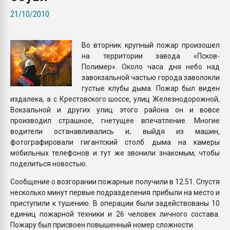
Всё, что касается выду
21/10/2010
бутылок
Во вторник крупный пожар произошел
ПЕРЕЙТИ НА 
на территории завода «Псков-
Полимер». Около часа дня небо над
завокзальной частью города заволокли
густые клубы дыма. Пожар был виден
издалека, а с Крестовского шоссе, улиц Железнодорожной,
Вокзальной и других улиц этого района он и вовсе
производил страшное, гнетущее впечатление. Многие
водители останавливались и, выйдя из машин,
фотографировали гигантский столб дыма на камеры
мобильных телефонов и тут же звонили знакомым, чтобы
поделиться новостью.
Сообщение о возгорании пожарные получили в 12.51. Спустя
несколько минут первые подразделения прибыли на место и
приступили к тушению. В операции были задействованы 10
единиц пожарной техники и 26 человек личного состава.
Пожару был присвоен повышенный номер сложности.