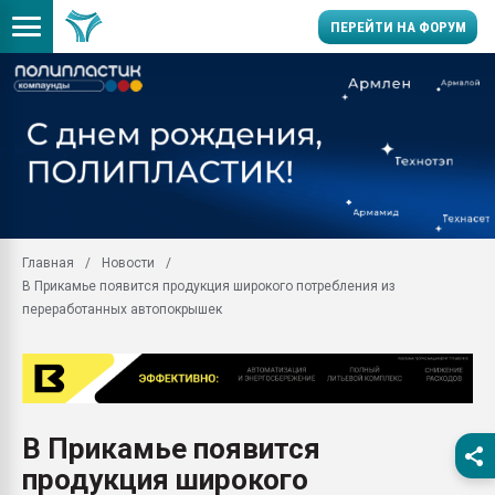
ПЕРЕЙТИ НА ФОРУМ
Продажа готового бизн
производство SPC лам
цикла
29.07.2026 ФРП помог 
заводу пластмасс" зах
ППЭ
Главная
Новости
Помощь в подборе мат
В Прикамье появится продукция широкого потребления из
Вакуум-формовочные 
переработанных автопокрышек
ближайшее подмосковье
Подмосковье, Москва
28.07.2026 Автоматиза
первый план в перераб
пластмасс
В Прикамье появится
28.07.2026 "Техноникол
продукция широкого
ситуацией на строител