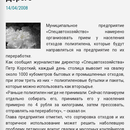
Всё, что касается выду
14/04/2008
бутылок
Муниципальное предприятие
ПЕРЕЙТИ НА 
«Спецавтохозяйство» намерено
организовать прием у населения
отходов полиэтилена, которые будут
направляться на предприятие по их
переработке.
Как сообщил журналистам директор «Спецавтохозяйства»
Петр Короткий, каждый день столица вывозит на свалку
около 1000 кубометров бытовых и промышленных отходов,
при этом треть из них – полиэтиленовые бутылки и пакеты,
которые можно использовать как вторсырье.
«Раньше полиэтилен нигде не принимали. Сейчас планируем
отдельно собирать его, принимать его у населения
примерно по 4 рубля за килограмм, затем прессовать,
отправлять на переработку», – сказал он.
Глава предприятия отметил, что сортировка отходов и их
вторичное использование может решить наболевшую
проблему летающих вокруг свалки и мусорных контейнеров