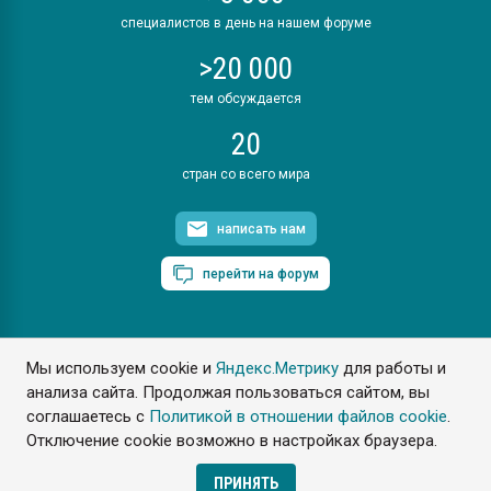
специалистов в день на нашем форуме
>20 000
тем обсуждается
20
стран со всего мира
написать нам
перейти на форум
Мы используем cookie и
Яндекс.Метрику
для работы и
ПластЭксперт © 2006. Все права защищены
анализа сайта. Продолжая пользоваться сайтом, вы
Разрешается копирование материалов сайта с обязательной
ссылкой на www.e-plastic.ru
соглашаетесь с
Политикой в отношении файлов cookie
.
Отключение cookie возможно в настройках браузера.
Разработка сайта
ПРИНЯТЬ