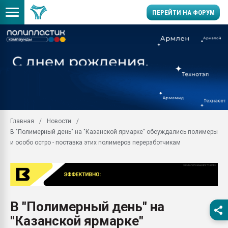
ПЕРЕЙТИ НА ФОРУМ
Продажа готового бизн
производство SPC лам
цикла
29.07.2026 ФРП помог 
заводу пластмасс" зах
ППЭ
Главная
Новости
Помощь в подборе мат
В "Полимерный день" на "Казанской ярмарке" обсуждались полимеры
Вакуум-формовочные 
и особо остро - поставка этих полимеров переработчикам
ближайшее подмосковье
Подмосковье, Москва
28.07.2026 Автоматиза
первый план в перераб
пластмасс
В "Полимерный день" на
28.07.2026 "Техноникол
"Казанской ярмарке"
ситуацией на строител