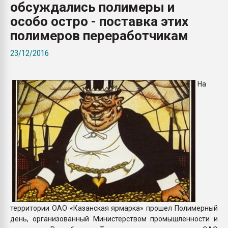
обсуждались полимеры и
Всё, что касается выду
бутылок
особо остро - поставка этих
полимеров переработчикам
ПЕРЕЙТИ НА 
23/12/2016
На
территории ОАО «Казанская ярмарка» прошел Полимерный
день, организованный Министерством промышленности и