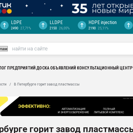
LDPE
LLDPE
HDPE injection
2490
27,71%
2150
26,05%
2190
25,11%
ериала
машины:
, с.-в.
ция выходит на
отке
ЛОГ ПРЕДПРИЯТИЙ
ДОСКА ОБЪЯВЛЕНИЙ
КОНСУЛЬТАЦИОННЫЙ ЦЕНТР
ь" довольна
ости
В Петербурге горит завод пластмассы
ьном рынке
ва ПЭТ
пуансона для
я
рбурге горит завод пластмасс
зиция
ластика