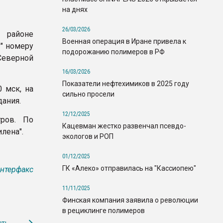
на днях
26/03/2026
 районе
Военная операция в Иране привела к
" номеру
подорожанию полимеров в РФ
Северной
16/03/2026
Показатели нефтехимиков в 2025 году
 мск, на
сильно просели
дания.
12/12/2025
ров. По
Кацевман жестко развенчал псевдо-
лена".
экологов и РОП
01/12/2025
ГК «Алеко» отправилась на "Кассиопею"
нтерфакс
11/11/2025
Финская компания заявила о революции
в рециклинге полимеров