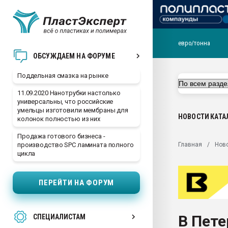
евро/тонна
Помощь в подборе мат
ОБСУЖДАЕМ НА ФОРУМЕ
Вакуум-формовочные 
Поддельная смазка на рынке
ближайшее подмосковье
Подмосковье, Москва
11.09.2020 Нанотрубки настолько
универсальны, что российские
28.07.2026 Автоматиза
умельцы изготовили мембраны для
первый план в перераб
НОВОСТИ
КАТА
колонок полностью из них
пластмасс
Продажа готового бизнеса -
28.07.2026 "Техноникол
Главная
Нов
производство SPC ламината полного
ситуацией на строител
цикла
Всё, что касается выду
бутылок
ПЕРЕЙТИ НА ФОРУМ
Материал поверхности 
вакуумного формовани
В Пете
СПЕЦИАЛИСТАМ
Продам отходы Компо
поликарбоната и АБС-п