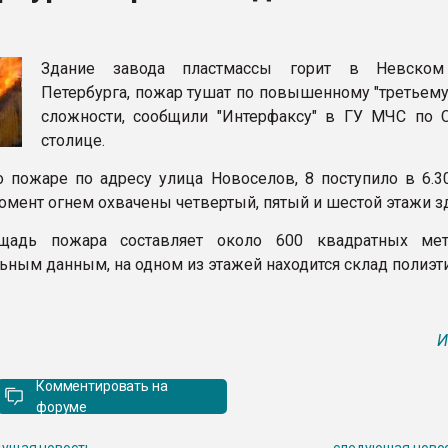
рный цвет
Здание завода пластмассы горит в Невском
ФОРУМ
Петербурга, пожар тушат по повышенному "третьему
сложности, сообщили "Интерфаксу" в ГУ МЧС по 
столице.
 пожаре по адресу улица Новоселов, 8 поступило в 6.30
омент огнем охвачены четвертый, пятый и шестой этажи з
щадь пожара составляет около 600 квадратных мет
ьным данным, на одном из этажей находится склад полиэти
И
Комментировать на
форуме