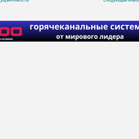
ущая новость
следующая ново