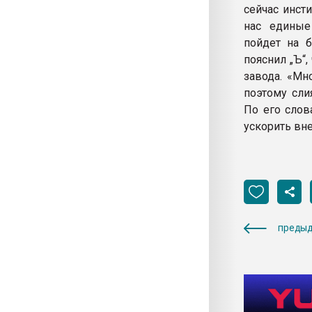
сейчас инст
нас единые
пойдет на 
пояснил „Ъ“
завода. «Мн
поэтому сли
По его слов
ускорить вн
предыд