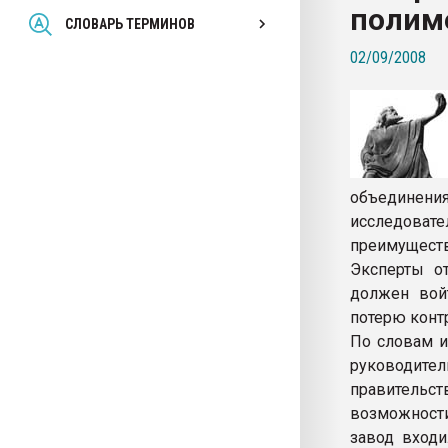
полим
Всё, что касается выду
СЛОВАРЬ ТЕРМИНОВ
бутылок
02/09/2008
ПЕРЕЙТИ НА 
объедине
исследовате
преимущест
Эксперты от
должен войт
потерю конт
По словам и
руководит
правительст
возможности
завод входи