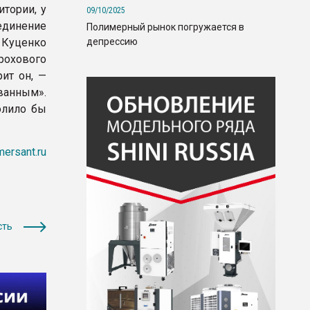
итории, у
09/10/2025
единение
Полимерный рынок погружается в
депрессию
 Куценко
рохового
ит он, —
ванным».
олило бы
ersant.ru
сть