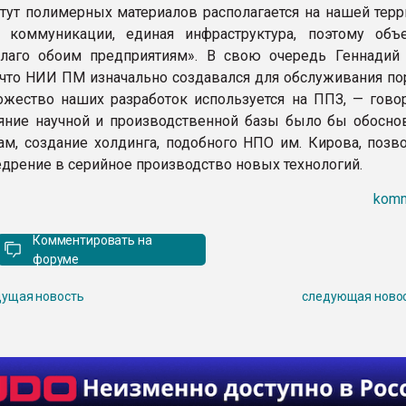
итут полимерных материалов располагается на нашей терр
 коммуникации, единая инфраструктура, поэтому объ
благо обоим предприятиям». В свою очередь Геннадий
, что НИИ ПМ изначально создавался для обслуживания по
ожество наших разработок используется на ППЗ, — говор
яние научной и производственной базы было бы обосно
ам, создание холдинга, подобного НПО им. Кирова, позв
едрение в серийное производство новых технологий.
komm
Комментировать на
форуме
ущая новость
следующая ново