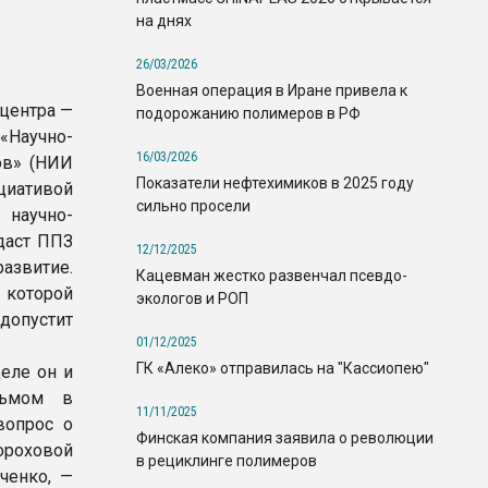
на днях
26/03/2026
Военная операция в Иране привела к
центра —
подорожанию полимеров в РФ
«Научно-
16/03/2026
ов» (НИИ
Показатели нефтехимиков в 2025 году
иативой
сильно просели
научно-
даст ППЗ
12/12/2025
азвитие.
Кацевман жестко развенчал псевдо-
 которой
экологов и РОП
допустит
01/12/2025
ГК «Алеко» отправилась на "Кассиопею"
еле он и
сьмом в
11/11/2025
вопрос о
Финская компания заявила о революции
ороховой
в рециклинге полимеров
ченко, —