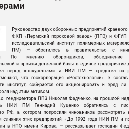
ерами
ва ПЭТ
ФОРУМ
Руководство двух оборонных предприятий краевого 
ФКП «Пермский пороховой завод» (ППЗ) и ФГУП 
исследовательский институт полимерных материал
ПМ) — обратилось в правительство с иниц
ния. По мнению оборонщиков, объединение 
льской и производственной базы в единое предприятие 
ва перед конкурентами, а НИИ ПМ — средства на р
мечают, что госкорпорация «Ростехнологии», в состав
и институт, собирается его акционировать и вряд ли 
роля над этим активом.
.о. гендиректора ППЗ Николая Федченко, на прошлой нед
ель НИИ ПМ Геннадий Куценко обратились с пи
во РФ, в котором попросили чиновников рассмотреть 
 слияния этих предприятий. «До 1992 года НИИ ПМ и п
ли в НПО имени Кирова, — рассказывает господин Фед