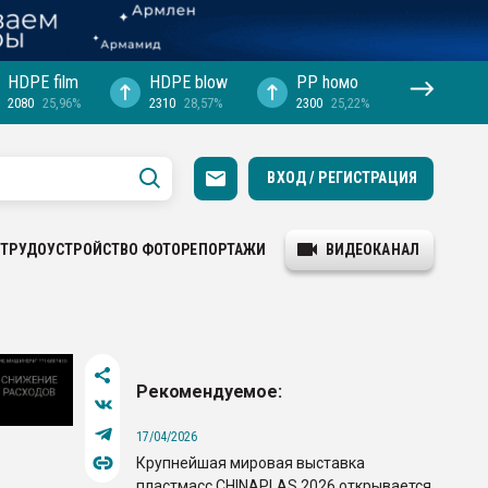
HDPE film
HDPE blow
PP hомо
2080
25,96%
2310
28,57%
2300
25,22%
ВХОД / РЕГИСТРАЦИЯ
ТРУДОУСТРОЙСТВО
ФОТОРЕПОРТАЖИ
ВИДЕОКАНАЛ
Рекомендуемое:
17/04/2026
Крупнейшая мировая выставка
пластмасс CHINAPLAS 2026 открывается