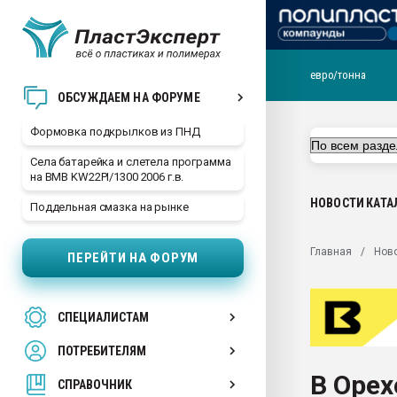
евро/тонна
Продажа готового бизн
ОБСУЖДАЕМ НА ФОРУМЕ
производство SPC лам
цикла
Формовка подкрылков из ПНД
29.07.2026 ФРП помог 
Села батарейка и слетела программа
заводу пластмасс" зах
на BMB KW22PI/1300 2006 г.в.
ППЭ
НОВОСТИ
КАТА
Поддельная смазка на рынке
Помощь в подборе мат
Вакуум-формовочные 
Главная
Нов
ПЕРЕЙТИ НА ФОРУМ
ближайшее подмосковье
Подмосковье, Москва
28.07.2026 Автоматиза
СПЕЦИАЛИСТАМ
первый план в перераб
пластмасс
ПОТРЕБИТЕЛЯМ
28.07.2026 "Техноникол
В Орех
ситуацией на строител
СПРАВОЧНИК