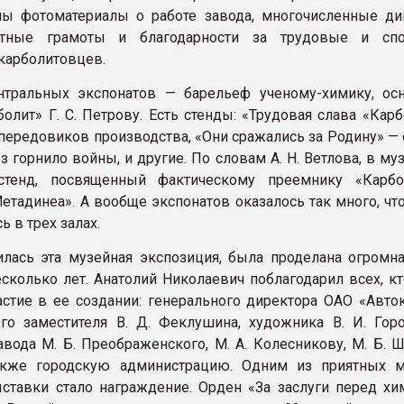
ны фотоматериалы о работе завода, многочисленные д
етные грамоты и благодарности за трудовые и спо
карболитовцев.
нтральных экспонатов — барельеф ученому-химику, ос
болит» Г. С. Петрову. Есть стенды: «Трудовая слава «Кар
передовиков производства, «Они сражались за Родину» — о
 горнило войны, и другие. По словам А. Н. Ветлова, в му
тенд, посвященный фактическому преемнику «Карбо
етадинеа». А вообще экспонатов оказалось так много, чт
ь в трех залах.
лась эта музейная экспозиция, была проделана огромна
сколько лет. Анатолий Николаевич поблагодарил всех, кт
астие в ее создании: генерального директора ОАО «Авток
его заместителя В. Д. Феклушина, художника В. И. Горо
авода М. Б. Преображенского, М. А. Колесникову, М. Б. 
также городскую администрацию. Одним из приятных 
ставки стало награждение. Орден «За заслуги перед хи