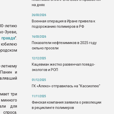
на днях
26/03/2026
Военная операция в Иране привела к
-летию
подорожанию полимеров в РФ
о-Зуеве,
16/03/2026
 правда
".
Показатели нефтехимиков в 2025 году
к юбилею
сильно просели
ородском
12/12/2025
Кацевман жестко развенчал псевдо-
летнему
экологов и РОП
 Панин и
авлявший
01/12/2025
ГК «Алеко» отправилась на "Кассиопею"
мает три
11/11/2025
 минного
Финская компания заявила о революции
али для
в рециклинге полимеров
 спроса.