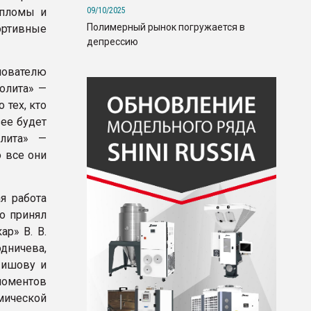
09/10/2025
ипломы и
Полимерный рынок погружается в
ртивные
депрессию
нователю
болита» —
 тех, кто
зее будет
лита» —
о все они
я работа
о принял
ар» В. В.
дничева,
Шишову и
моментов
мической