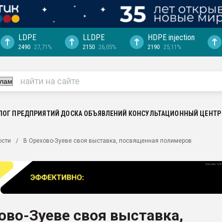
LDPE
LLDPE
HDPE injection
2490
27,71%
2150
26,05%
2190
25,11%
еса -
ината полного
"Ижевскому
ватить рынок
ЛОГ ПРЕДПРИЯТИЙ
ДОСКА ОБЪЯВЛЕНИЙ
КОНСУЛЬТАЦИОННЫЙ ЦЕНТР
ериала
машины:
ости
В Орехово-Зуеве своя выставка, посвященная полимеров
, с.-в.
ция выходит на
отке
ь" довольна
ово-Зуеве своя выставка,
ьном рынке