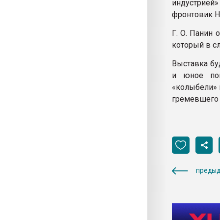
индустрией»
фронтовик Н
Г. О. Панин 
который в с
Выставка буд
и юное пок
«колыбели» 
гремевшего 
предыд