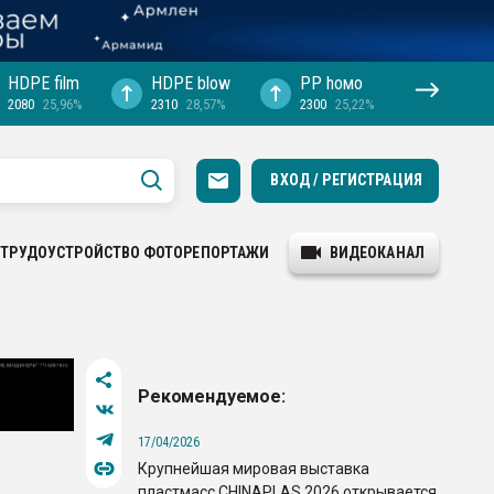
HDPE film
HDPE blow
PP hомо
2080
25,96%
2310
28,57%
2300
25,22%
ВХОД / РЕГИСТРАЦИЯ
ТРУДОУСТРОЙСТВО
ФОТОРЕПОРТАЖИ
ВИДЕОКАНАЛ
Рекомендуемое:
17/04/2026
Крупнейшая мировая выставка
пластмасс CHINAPLAS 2026 открывается