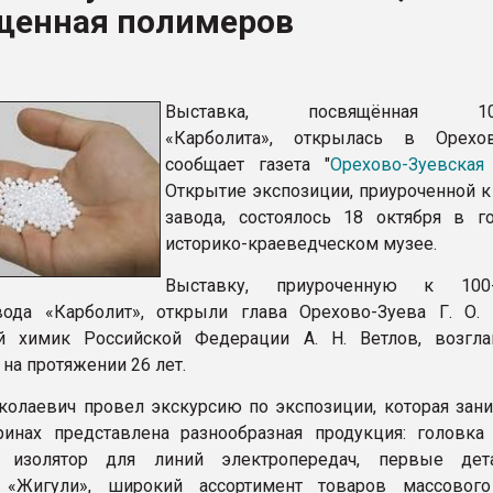
щенная полимеров
ва ПЭТ
ФОРУМ
Выставка, посвящённая 100
«Карболита», открылась в Орехов
сообщает газета "
Орехово-Зуевская
Открытие экспозиции, приуроченной 
завода, состоялось 18 октября в г
историко-краеведческом музее.
Выставку, приуроченную к 100-
ода «Карболит», открыли глава Орехово-Зуева Г. О.
й химик Российской Федерации А. Н. Ветлов, возгл
на протяжении 26 лет.
колаевич провел экскурсию по экспозиции, которая зани
ринах представлена разнообразная продукция: головка
, изолятор для линий электропередач, первые дет
 «Жигули», широкий ассортимент товаров массового