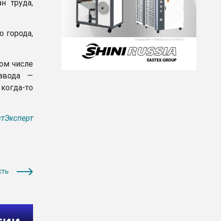
н труда,
о города,
том числе
авода —
 когда-то
тЭксперт
сть