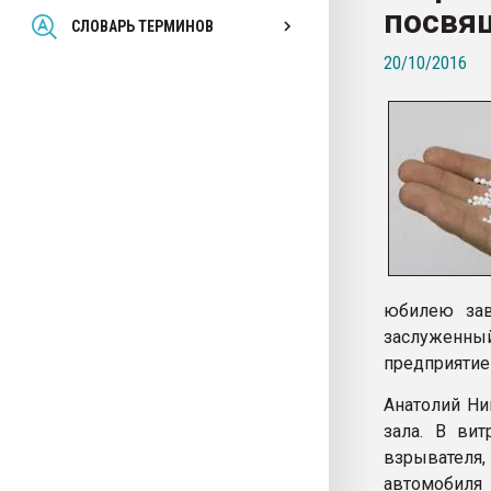
посвя
Всё, что касается выду
СЛОВАРЬ ТЕРМИНОВ
бутылок
20/10/2016
ПЕРЕЙТИ НА 
юбилею зав
заслуженны
предприятие 
Анатолий Ни
зала. В вит
взрывателя
автомобиля