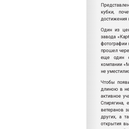
Представле
кубки, поч
достижения 
Один из це
завода «Кар
фотографии 
прошел через
еще один с
компании «М
не уместилис
Чтобы появи
длиною в не
активное уч
Спирягина, 
ветеранов з
других, а 
открытия вы