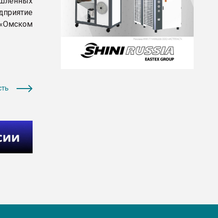
ышленных
дприятие
 «Омском
сть