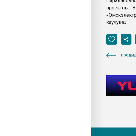
Параллельн
проектов. 
«Омскэлект
каучуке».
предыд