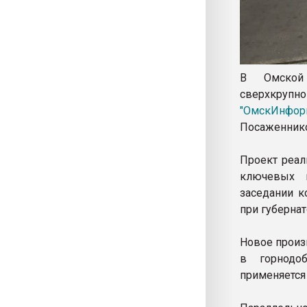
В Омской 
сверхкруп
"ОмскИнфор
Посаженник
Проект реал
ключевых 
заседании к
при губерна
Новое произ
в горнодо
применяется