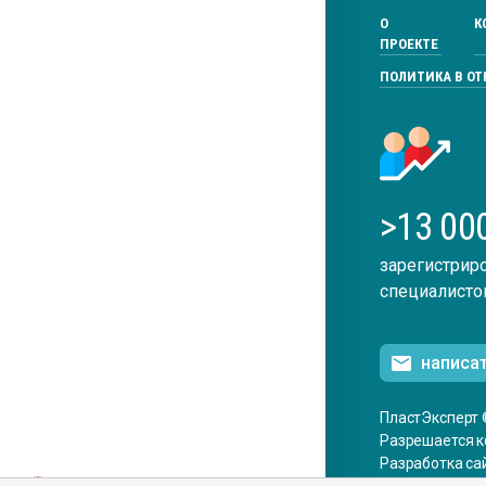
О
К
ПРОЕКТЕ
ПОЛИТИКА В О
>13 00
зарегистрир
специалисто
написа
ПластЭксперт 
Разрешается к
Разработка са