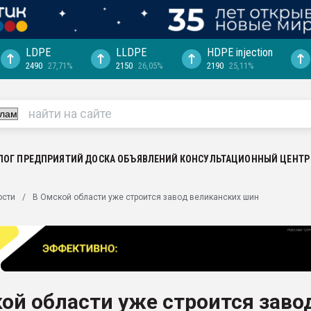
LDPE
LLDPE
HDPE injection
2490
27,71%
2150
26,05%
2190
25,11%
еса -
ината полного
"Ижевскому
ватить рынок
ЛОГ ПРЕДПРИЯТИЙ
ДОСКА ОБЪЯВЛЕНИЙ
КОНСУЛЬТАЦИОННЫЙ ЦЕНТР
ериала
машины:
ости
В Омской области уже строится завод великанских шин
, с.-в.
ция выходит на
отке
ь" довольна
ой области уже строится заво
ьном рынке