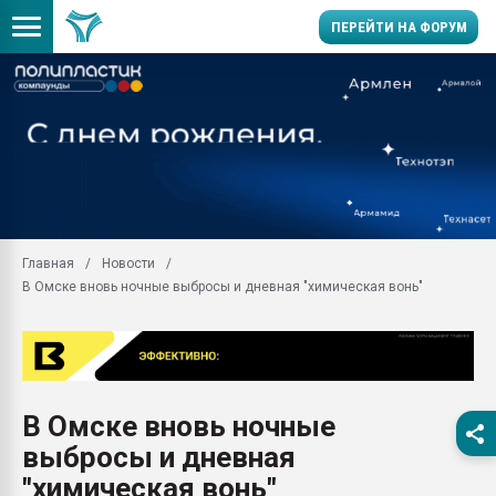
ПЕРЕЙТИ НА ФОРУМ
Продажа готового бизн
производство SPC лам
цикла
29.07.2026 ФРП помог 
заводу пластмасс" зах
ППЭ
Главная
Новости
Помощь в подборе мат
В Омске вновь ночные выбросы и дневная "химическая вонь"
Вакуум-формовочные 
ближайшее подмосковье
Подмосковье, Москва
28.07.2026 Автоматиза
первый план в перераб
В Омске вновь ночные
пластмасс
выбросы и дневная
28.07.2026 "Техноникол
ситуацией на строител
"химическая вонь"