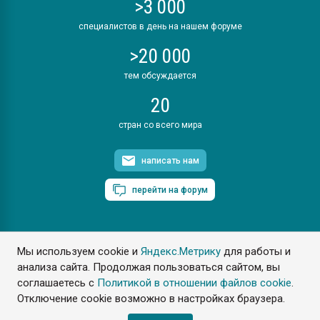
>3 000
специалистов в день на нашем форуме
>20 000
тем обсуждается
20
стран со всего мира
написать нам
перейти на форум
Мы используем cookie и
Яндекс.Метрику
для работы и
ПластЭксперт © 2006. Все права защищены
анализа сайта. Продолжая пользоваться сайтом, вы
Разрешается копирование материалов сайта с обязательной
ссылкой на www.e-plastic.ru
соглашаетесь с
Политикой в отношении файлов cookie
.
Отключение cookie возможно в настройках браузера.
Разработка сайта