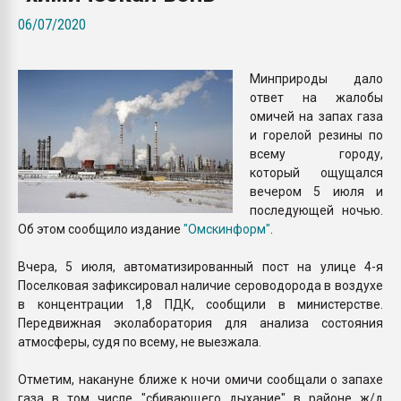
Всё, что касается выду
06/07/2020
бутылок
Минприроды дало
ПЕРЕЙТИ НА 
ответ на жалобы
омичей на запах газа
и горелой резины по
всему городу,
который ощущался
вечером 5 июля и
последующей ночью.
Об этом сообщило издание
"Омскинформ"
.
Вчера, 5 июля, автоматизированный пост на улице 4-я
Поселковая зафиксировал наличие сероводорода в воздухе
в концентрации 1,8 ПДК, сообщили в министерстве.
Передвижная эколаборатория для анализа состояния
атмосферы, судя по всему, не выезжала.
Отметим, накануне ближе к ночи омичи сообщали о запахе
газа в том числе "сбивающего дыхание" в районе ж/д