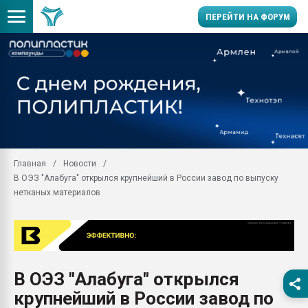
ПЕРЕЙТИ НА ФОРУМ
Помощь в подборе мат
Вакуум-формовочные 
ближайшее подмосковье
Подмосковье, Москва
28.07.2026 Автоматиза
первый план в перераб
Главная
Новости
пластмасс
В ОЭЗ "Алабуга" открылся крупнейший в России завод по выпуску
28.07.2026 "Техноникол
нетканых материалов
ситуацией на строител
Всё, что касается выду
бутылок
Материал поверхности 
вакуумного формовани
В ОЭЗ "Алабуга" открылся
крупнейший в России завод по
Продам отходы Компо
поликарбоната и АБС-п