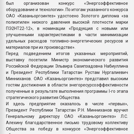
был организован конкурс «Энергоэффективное
оборудование и технологии». По итогам указанного конкурса
ОАО «Казаньоргсинтез» удостоено Золотого диплома «за
полиэтилен низкого давления высокой плотности марки
ПЭ2НТ22-12», в номинации «Продукция с новыми или
улучшенными характеристиками в части минимизации
удельных расходов топливно-энергетических ресурсов и
материалов при их производстве».
Перед подведением итогов указанных мероприятий,
выставку посетили Министр экономического развития
Российской Федерации Эльвира Сахипзадовна Набиуллина
и Президент Республики Татарстан Рустам Нургалиевич
Минниханов. ОАО «Казаньоргсинтез» представил высоким
гостям достижения в области энегоресурсоэффективности
полученные в результате выполнения программы I-го этапа
стратегического развития Общества.
И здесь предприятие оказалось в числе «первых»,
Президент Республики Татарстан Р.Н. Минниханов вручил
Генеральному директору ОАО «Казаньоргсинтез» Л.С.
Алехину благодарственное письмо трудовому коллективу
Общества за победу в конкурсе «Энергоэффективное