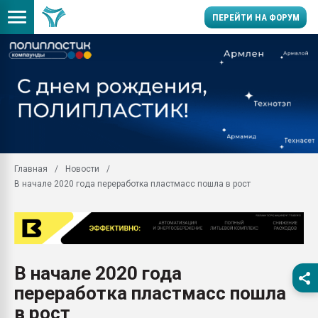
ПЕРЕЙТИ НА ФОРУМ
Продажа готового бизн
производство SPC лам
цикла
29.07.2026 ФРП помог 
заводу пластмасс" зах
ППЭ
Главная
Новости
Помощь в подборе мат
В начале 2020 года переработка пластмасс пошла в рост
Вакуум-формовочные 
ближайшее подмосковье
Подмосковье, Москва
28.07.2026 Автоматиза
первый план в перераб
В начале 2020 года
пластмасс
переработка пластмасс пошла
28.07.2026 "Техноникол
ситуацией на строител
в рост